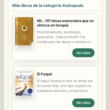
Más libros de la categoría Autoayuda
MI... 101 Ideas esenciales que no
obtuve en terapia
Psicoterapeutas, psicólogos,
psiquiatras. Cada profesión fue
creada para dar apoyo y motivar a las
personas a desarrollar una relación
íntima con su psiquis, que es su
Ver Libro
alma, su espíritu, su esencia como
ser humano, su consciencia, su yo
interior. Es el terapeuta fuera de lo
común quien ha ido tan profundo
El Faquir
como fuera necesario para ayudar a
El faquir domina el arte de andar por
sus clientes a llegar hasta allí, su
la cuerda floja, arte que requiere la
propia psiquis. Lo sé. Me formé
cuidadosa atención y el perfecto
como terapeuta y me doctoré en
sentido del equilibrio, tan
Psicología Transpersonal. No es de
necesarios, asimismo, para recorrer
ELLOS de quien hablo. En parte, yo
Ver Libro
el camino de la vida.Hernán, el
soy uno de ellos, y también soy algo