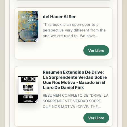
protagonista de esta novela, se
más. Ese algo más me ha permitido...
convierte en su discípulo. Tras volar
a la India en busca de su esencia
del Hacer Al Ser
espiritual y de una nueva escala de
valores, Hernán emprende un viaje
"This book is an open door to a
iniciático por el interior de ese país
perspective very different from the
pródigo en misterios milenarios y
one we are used to. We have
sabidurías sublimes.En su recorrido,
learned to define ourselves by what
recibe lecciones de maestros yoguis,
we do, trying to achieve goals,
Ver Libro
conoce a una bella mujer de
constantly thinking. You are offered
ascendencia inglesa que está...
a change: from the DO mode to the
BE mode. It doesn't require effort,
only a sincere desire for
Resumen Extendido De Drive:
authenticity."--
La Sorprendente Verdad Sobre
Que Nos Motiva - Basado En El
Libro De Daniel Pink
RESUMEN COMPLETO DE "DRIVE: LA
SORPRENDENTE VERDAD SOBRE
QUÉ NOS MOTIVA (DRIVE: THE
SURPRISING TRUTH ABOUT WHAT
Ver Libro
MOTIVATES US)" - BASADO EN EL
LIBRO DE DANIEL PINKRESUMEN