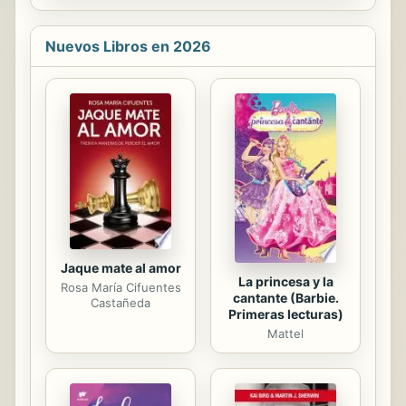
ESCRITO POR: LIBROS
MENTORES¿Tus empleados
manifiestan poco interés por su
Nuevos Libros en 2026
trabajo?¿Necesitas motivar al equipo
que lideras?Conoce los pilares de la
motivación que mejorarán el
desempeño de las personas y el
rendimiento de tu empresa.ACERCA
DEL LIBRO ORIGINAL:Es este un libro
sobre la motivación. En él se
establecen las diferencias de la
motivación extrínseca e intrínseca.A
través de investigaciones se
muestra...
Jaque mate al amor
La princesa y la
Rosa María Cifuentes
cantante (Barbie.
Castañeda
Primeras lecturas)
Mattel