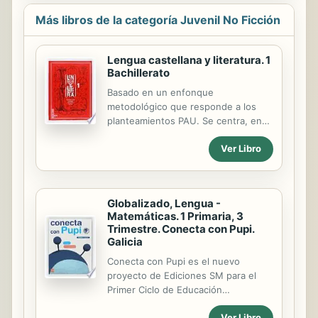
Más libros de la categoría Juvenil No Ficción
Lengua castellana y literatura. 1
Bachillerato
Basado en un enfonque
metodológico que responde a los
planteamientos PAU. Se centra, en
plantear paso a paso numerosos
Ver Libro
análisis lingüísticos a partir de
ejemplos, así como un trabajo
exhaustivo sobre el comentario de
texto. Incluye cuaderno del S. XIX.
Globalizado, Lengua -
Matemáticas. 1 Primaria, 3
Trimestre. Conecta con Pupi.
Galicia
Conecta con Pupi es el nuevo
proyecto de Ediciones SM para el
Primer Ciclo de Educación
Primaria.Conectar con Pupi supone:
Ver Libro
*Entrar en una nueva y clave etapa