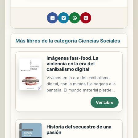
Más libros de la categoría Ciencias Sociales
Imágenes fast-food. La
violencia en la era del
canibalismo digital
Vivimos en la era del canibalismo
digital, con la mirada fija pegada a la
pantalla. El mundo material pierde
consistencia de manera progresiva,
Ver Libro
hasta que nuestra realidad se
transforma en un simulacro, en
donde muere el cuerpo. Hoy nos
alimentamos de imágenes: imágenes
Historia del secuestro de una
fast-food que, dado su carácter
pasión
espectacular y grandilocuente,