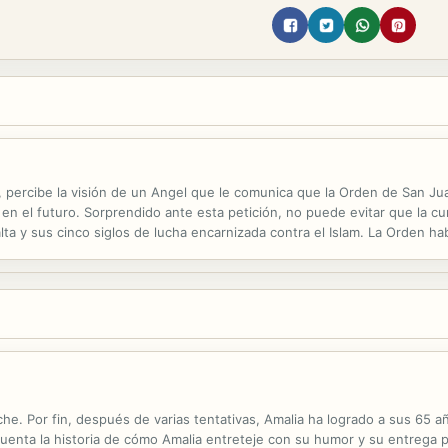
li, percibe la visión de un Angel que le comunica que la Orden de San J
en el futuro. Sorprendido ante esta petición, no puede evitar que la cur
ta y sus cinco siglos de lucha encarnizada contra el Islam. La Orden hab
as hospitalarias, religiosas y culturales. Se encuentra inerme en una...
he. Por fin, después de varias tentativas, Amalia ha logrado a sus 65 a
enta la historia de cómo Amalia entreteje con su humor y su entrega par