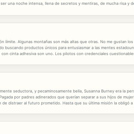
 ser una noche intensa, llena de secretos y mentiras, de mucha risa y 
or vivir. Sabe que es el momento de actuar y no está dispuesta a que...
ión límite. Algunas montañas son más altas que otras. No me gustan los 
ndo buscando productos únicos para entusiasmar a las mentes estadoun
con cinta adhesiva son uno. Los pilotos con credenciales cuestionable
sitaba con urgencia un buen trabajo de pintura. Una novela sobre el p
samente seductora, y pecaminosamente bella, Susanna Burney era la pers
agada por padres adinerados que querían separar a sus hijos de mujer
n de distraer al futuro prometido. Hasta que su última misión la obligó 
ase sobre corazones rotos. La heredera escocesa Margaret Moore La rica