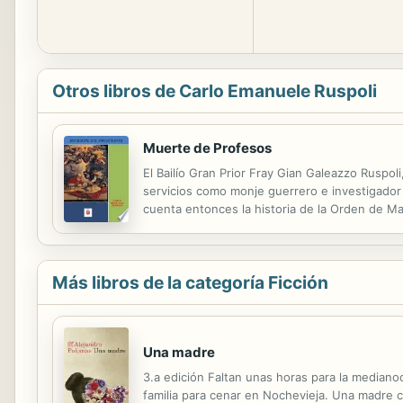
Otros libros de Carlo Emanuele Ruspoli
Muerte de Profesos
El Bailío Gran Prior Fray Gian Galeazzo Ruspo
servicios como monje guerrero e investigador 
cuenta entonces la historia de la Orden de Mal
y se había centrado desde entonces en sus obr
Más libros de la categoría Ficción
Una madre
3.a edición Faltan unas horas para la medianoc
familia para cenar en Nochevieja. Una madre cu