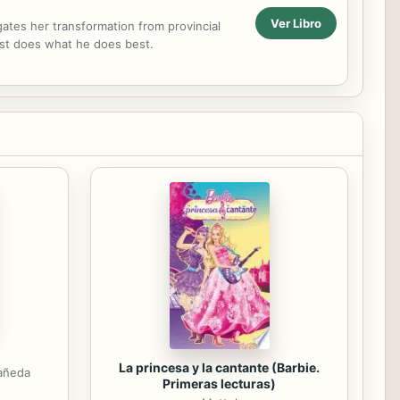
Ver Libro
gates her transformation from provincial
test does what he does best.
La princesa y la cantante (Barbie.
tañeda
Primeras lecturas)