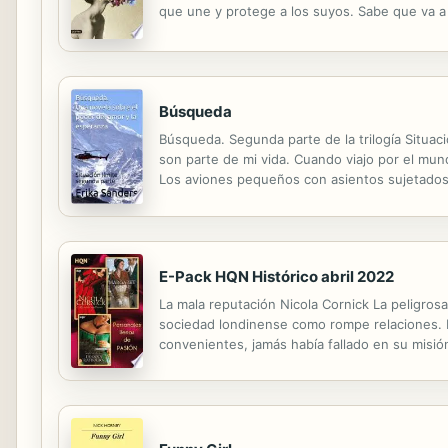
que une y protege a los suyos. Sabe que va a
por fin estallan para descubrir lo que queda p
Búsqueda
Búsqueda. Segunda parte de la trilogía Situac
son parte de mi vida. Cuando viajo por el mu
Los aviones pequeños con asientos sujetados 
en un avión propulsor de doble motor que nece
E-Pack HQN Histórico abril 2022
La mala reputación Nicola Cornick La peligro
sociedad londinense como rompe relaciones. P
convenientes, jamás había fallado en su misió
en el pasado le había impartido una íntima cl