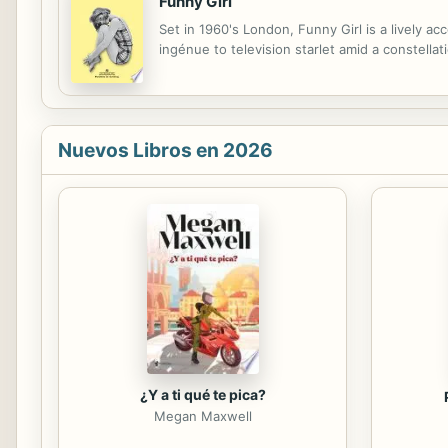
Funny Girl
Set in 1960's London, Funny Girl is a lively a
ingénue to television starlet amid a constella
Nuevos Libros en 2026
¿Y a ti qué te pica?
Megan Maxwell