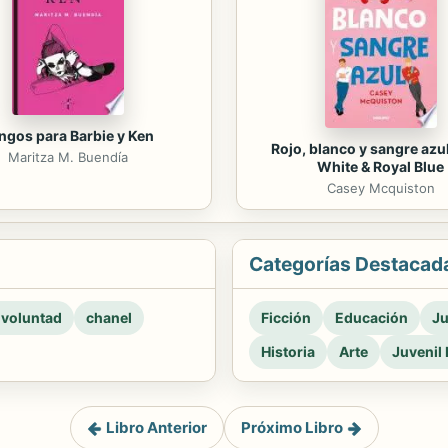
ngos para Barbie y Ken
Rojo, blanco y sangre azul
Maritza M. Buendía
White & Royal Blue
Casey Mcquiston
Categorías Destacad
 voluntad
chanel
Ficción
Educación
Ju
Historia
Arte
Juvenil 
Libro Anterior
Próximo Libro