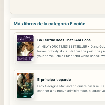
Más libros de la categoría Ficción
Go Tell the Bees That I Am Gone
#1 NEW YORK TIMES BESTSELLER • Diana Gabald
leaves nobody alone. Neither the past, the pre
your home. Jamie Fraser and Claire Randall we
other again. Now it’s 1779, and Claire and Jami
El príncipe leopardo
Lady Georgina Maitland no quiere casarse. Es
conocer a su nuevo administrador, el atractiv