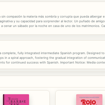
a sin compasión la materia más sombría y corrupta que pueda albergar e
ginativa y su capacidad para sorprender al lector. Un puñado de amigo
a cenar un sábado por la noche en casa de uno de los matrimonios. Ca
ncia traumática que lo acosa desde la niñez y que cree haber enterrado 
omplete, fully integrated intermediate Spanish program. Designed to co
s in a spiral approach, fostering the gradual integration of communicat
nts for continued success with Spanish. Important Notice: Media conte
ilable in the ebook version.