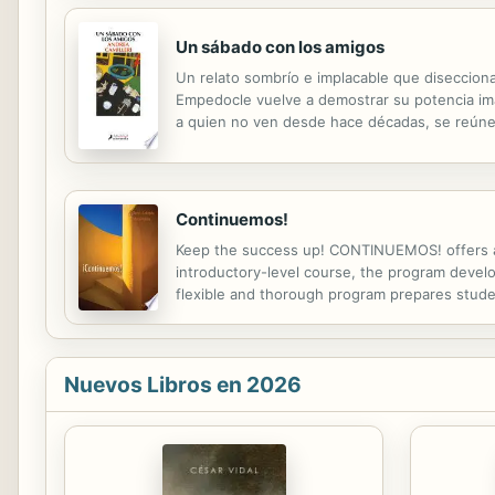
Un sábado con los amigos
Un relato sombrío e implacable que diseccion
Empedocle vuelve a demostrar su potencia ima
a quien no ven desde hace décadas, se reúne 
singular historia está marcado por una experie
Continuemos!
Keep the success up! CONTINUEMOS! offers a c
introductory-level course, the program develop
flexible and thorough program prepares stude
description or the product text may not be ava
Nuevos Libros en 2026