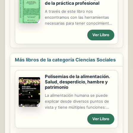
de la práctica profesional
A través de este libro nos
encontramos con las herramientas
necesarias para tener conocimiento
respecto a las soluciones y
Ver Libro
alternativas ante problemas que
pueden aparecer en las familias
actuales teniendo en cuenta los
avances tecnológicos que se han
producido con la presencia cada vez
Más libros de la categoría Ciencias Sociales
mayor de las redes sociales en todos
los ámbitos de la sociedad con sus
Polisemias de la alimentación.
consecuencias positivas y negativas,
Salud, desperdicio, hambre y
la incorporación cada vez mayor de la
patrimonio
mujer al ámbito laboral, el aumento
de la inmigración sobre todo en las
La alimentación humana se puede
zonas costeras y la situación de
explicar desde diversos puntos de
crisis económica que nos ha tocado
vista y tiene múltiples funciones:
vivir en estos...
satisface necesidades fisiológicas y
Ver Libro
también deseos; la cocina identifica
culturalmente, señala un estatus
social y refleja los roles de género;