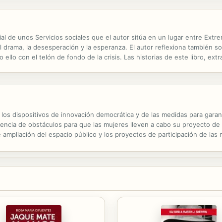
ial de unos Servicios sociales que el autor sitúa en un lugar entre Extre
drama, la desesperación y la esperanza. El autor reflexiona también s
odo ello con el telón de fondo de la crisis. Las historias de este libro, e
 de la compañía Factoría Los Sánchez, de la que el autor forma...
los dispositivos de innovación democrática y de las medidas para garant
encia de obstáculos para que las mujeres lleven a cabo su proyecto de p
mpliación del espacio público y los proyectos de participación de las
ene las mujeres para desarrollar sus proyectos de participación?...