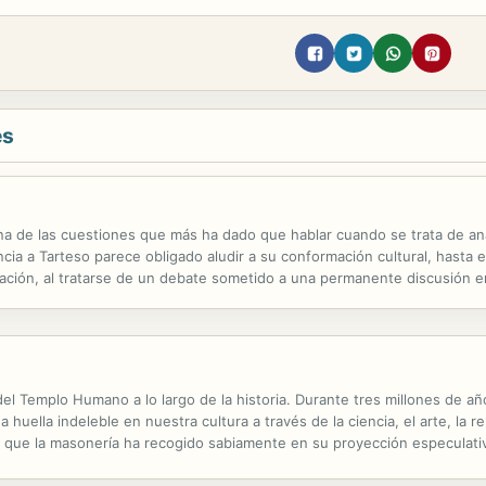
es
na de las cuestiones que más ha dado que hablar cuando se trata de anal
cia a Tarteso parece obligado aludir a su conformación cultural, hasta 
ización, al tratarse de un debate sometido a una permanente discusión e
 de diversas zonas del Mediterráneo o del Atlántico, así como los defe
del Templo Humano a lo largo de la historia. Durante tres millones de 
a huella indeleble en nuestra cultura a través de la ciencia, el arte, la 
 que la masonería ha recogido sabiamente en su proyección especulati