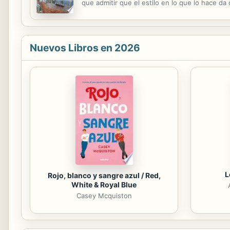
que admitir que el estilo en lo que lo hace d
intrincados, por lo que pierde en didactismo en 
Nuevos Libros en 2026
L
Rojo, blanco y sangre azul / Red,
White & Royal Blue
Casey Mcquiston