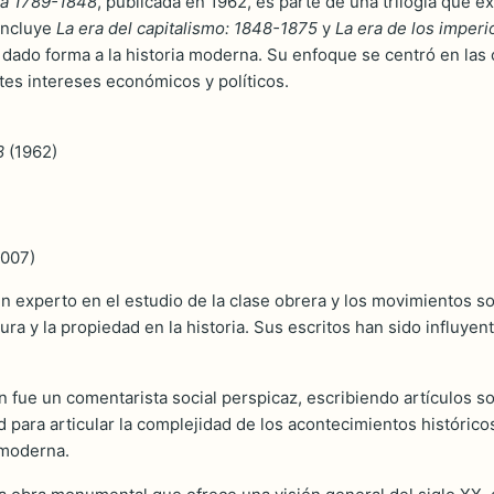
opa 1789-1848
, publicada en 1962, es parte de una trilogía que e
 incluye
La era del capitalismo: 1848-1875
y
La era de los imper
do forma a la historia moderna. Su enfoque se centró en las cl
ntes intereses económicos y políticos.
8
(1962)
007)
n experto en el estudio de la clase obrera y los movimientos so
tura y la propiedad en la historia. Sus escritos han sido influye
ue un comentarista social perspicaz, escribiendo artículos so
para articular la complejidad de los acontecimientos históricos 
 moderna.