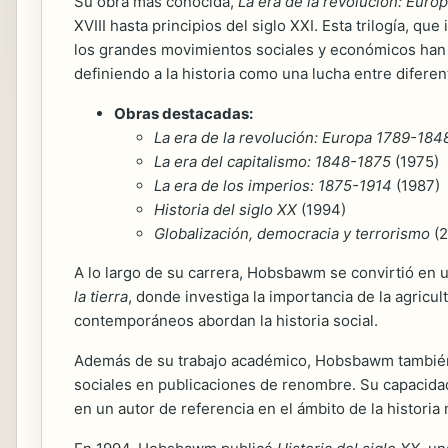
Su obra más conocida,
La era de la revolución: Eur
XVIII hasta principios del siglo XXI. Esta trilogía, que
los grandes movimientos sociales y económicos han da
definiendo a la historia como una lucha entre difere
Obras destacadas:
La era de la revolución: Europa 1789-184
La era del capitalismo: 1848-1875
(1975)
La era de los imperios: 1875-1914
(1987)
Historia del siglo XX
(1994)
Globalización, democracia y terrorismo
(2
A lo largo de su carrera, Hobsbawm se convirtió en u
la tierra
, donde investiga la importancia de la agricul
contemporáneos abordan la historia social.
Además de su trabajo académico, Hobsbawm también f
sociales en publicaciones de renombre. Su capacidad 
en un autor de referencia en el ámbito de la historia