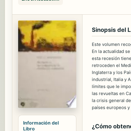
Sinopsis del L
Este volumen recoge
En la actualidad s
esta recesión tien
retroceden el Medit
Inglaterra y los Pa
industrial, Italia 
límites que le impo
las revueltas en C
la crisis general d
países europeos y 
Información del
¿Cómo obtener
Libro