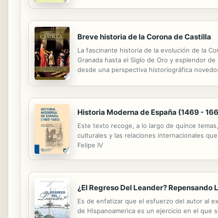
Occidentale de Paris (LAMOP). Se trata de pre
Breve historia de la Corona de Castilla
La fascinante historia de la evolución de la Cor
Granada hasta el Siglo de Oro y esplendor de l
desde una perspectiva historiográfica novedos
monarquía hispánica a la expulsión de los moris
Historia Moderna de España (1469 - 16
Este texto recoge, a lo largo de quince temas,
culturales y las relaciones internacionales q
Felipe IV
¿El Regreso Del Leander? Repensando La
Es de enfatizar que el esfuerzo del autor al e
de Hispanoamerica es un ejercicio en el que s