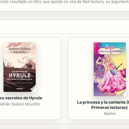
a como resultado un libro que quizás no sea de fácil lectura, su argume
aras de un alto nivel de abstracción intelectual. Para el autor, lo...
os secretos de Hyrule
La princesa y la cantante (
Adrián Suárez Mouriño
Primeras lecturas)
Mattel