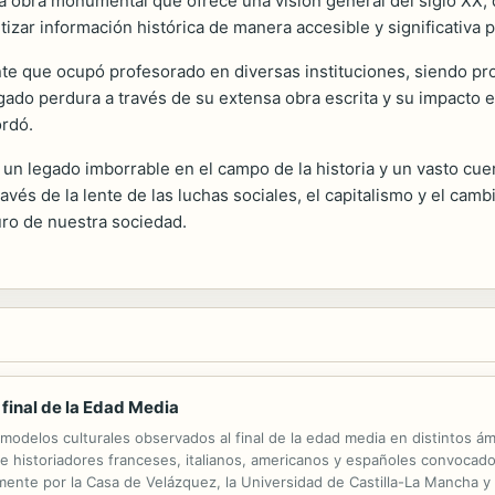
na obra monumental que ofrece una visión general del siglo XX, 
izar información histórica de manera accesible y significativa p
e que ocupó profesorado en diversas instituciones, siendo prof
ado perdura a través de su extensa obra escrita y su impacto 
ordó.
 un legado imborrable en el campo de la historia y un vasto cu
través de la lente de las luchas sociales, el capitalismo y el ca
uro de nuestra sociedad.
 final de la Edad Media
s modelos culturales observados al final de la edad media en distintos á
de historiadores franceses, italianos, americanos y españoles convocad
ente por la Casa de Velázquez, la Universidad de Castilla-La Mancha y 