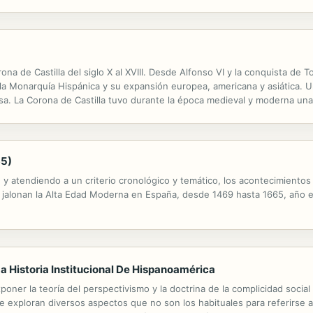
sentar diferentes puntos de vista sobre una misma cuestión: los modelo
ona de Castilla del siglo X al XVIII. Desde Alfonso VI y la conquista de T
a Monarquía Hispánica y su expansión europea, americana y asiática. Una h
a. La Corona de Castilla tuvo durante la época medieval y moderna una
cos, de Isabel I y el Gobierno de los primeros...
65)
 y atendiendo a un criterio cronológico y temático, los acontecimientos 
ue jalonan la Alta Edad Moderna en España, desde 1469 hasta 1665, año e
 Historia Institucional De Hispanoamérica
xponer la teoría del perspectivismo y la doctrina de la complicidad socia
e exploran diversos aspectos que no son los habituales para referirse 