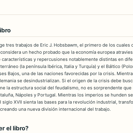
ibro
 tres trabajos de Eric J. Hobsbawm, el primero de los cuales co
e considera un hecho probado que la economía europea atraviesa 
e características y repercusiones notablemente distintas en di
erráneo (la península Ibérica, Italia y Turquía) y el Báltico (Pol
íses Bajos, una de las naciones favorecidas por la crisis. Mient
y Alemania se desindustrializan. Si el origen de la crisis debe bus
ne la estructura social del feudalismo, no es sorprendente que 
ataluña, Nápoles y Portugal. Mientras los imperios se hunden se
el siglo XVII sienta las bases para la revolución industrial, tran
creando una nueva división internacional del trabajo.
 el libro?