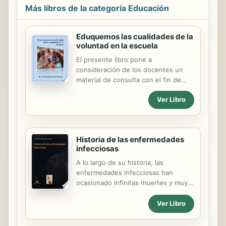
Más libros de la categoría Educación
Eduquemos las cualidades de la
voluntad en la escuela
El presente libro pone a
consideración de los docentes un
material de consulta con el fin de
que pueda ser empleado de forma
Ver Libro
creativa en el proceso de educación
de las cualidades volitivas
autodominio y perseverancia en sus
escolares. El empleo de este material
Historia de las enfermedades
debe permitirles actualizar aspectos
infecciosas
teóricos referidos al problema de la
voluntad y sus cualidades. En el
A lo largo de su historia, las
mismo se les proponen también
enfermedades infecciosas han
algunos métodos y técnicas para el
ocasionado infinitas muertes y muy
diagnóstico del nivel de desarrollo
graves quebrantos para la
del autodominio y la perseverancia
humanidad. Y aún hoy, tres de ellas:
Ver Libro
en sus escolares.
el sida, la tuberculosis y el paludismo
son una temible causa de muerte en