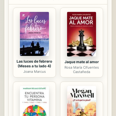
desarrollado por un selecto grupo de
profesores de escuelas normales,
inspectores de primera enseñanza,
directores de escuelas graduadas,
de maestras y maestros que
desempeñaron una labor de
mediación fundamental entre la
recepción de las nuevas corrientes
pedagógicas, su introdución y...
Las luces de febrero
Jaque mate al amor
(Meses a tu lado 4)
Rosa María Cifuentes
Joana Marcus
Castañeda