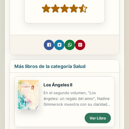
Más libros de la categoría Salud
Los Ángeles II
En el segundo volumen, "Los
ángeles: un regalo del amor", Nadine
Simmerock muestra con su claridad
única cómo se puede pedir ayuda a
los ángeles en cualquier momento.
Ver Libro
Te guía para que entres en tu fuerza
y vivas tu singularidad. Ella hizo una