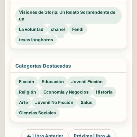
Visiones de Gloria: Un Relato Sorprendente de
un
La voluntad
chanel
Fendi
texas longhorns
Categorías Destacadas
Ficción
Educación
Juvenil Ficción
Religión
Economía y Negocios
Historia
Arte
Juvenil No Ficción
Salud
Ciencias Sociales
Libro Anterior
Próximo Libro