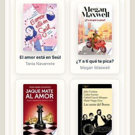
En un extraño giro del destino,
durante su estancia en Hollywood
asisten a una fiesta de los famosos
Estudios Kaufmann con
insospechados resultados. Al
regresar a Nueva York, Patricia Van
der Veen reaparece en sus vidas ...
El amor está en Seúl
¿Y a ti qué te pica?
Tania Navarrete
Megan Maxwell