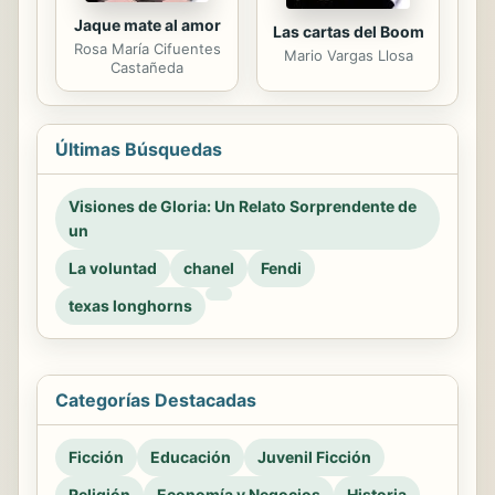
Jaque mate al amor
Las cartas del Boom
Rosa María Cifuentes
Mario Vargas Llosa
Castañeda
Últimas Búsquedas
Visiones de Gloria: Un Relato Sorprendente de
un
La voluntad
chanel
Fendi
texas longhorns
Categorías Destacadas
Ficción
Educación
Juvenil Ficción
Religión
Economía y Negocios
Historia