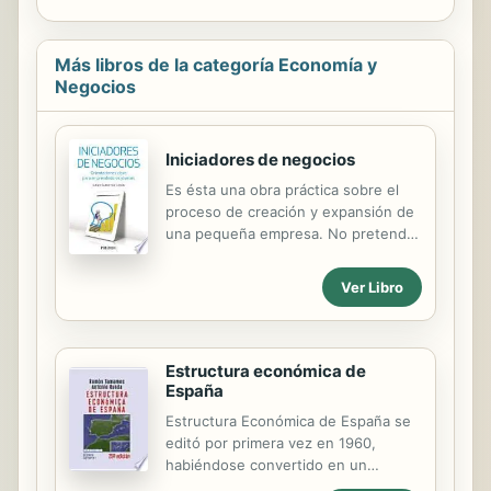
Más libros de la categoría Economía y
Negocios
Iniciadores de negocios
Es ésta una obra práctica sobre el
proceso de creación y expansión de
una pequeña empresa. No pretende
ser un libro que se apoye en una
profunda base teórica y en
Ver Libro
referencias bibliográficas sobre el
tema, sino que es eminentemente
práctica y está dirigida a todas
aquellas personas, especialmente
Estructura económica de
jóvenes, que quieren crear una
España
empresa. La obra está dividida en
Estructura Económica de España se
una introducción, dos partes y dos
editó por primera vez en 1960,
anexos. Los capítulos de la primera
habiéndose convertido en un
parte suponen un acercamiento a la
auténtico clásico sobre la economía