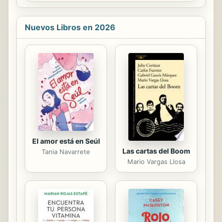
sobre el problema más grande que
con la que ha alcanzado grandes
probablemente enfrentará la...
rentabilidades demostradas en el
libro.
Nuevos Libros en 2026
El amor está en Seúl
Las cartas del Boom
Tania Navarrete
Mario Vargas Llosa