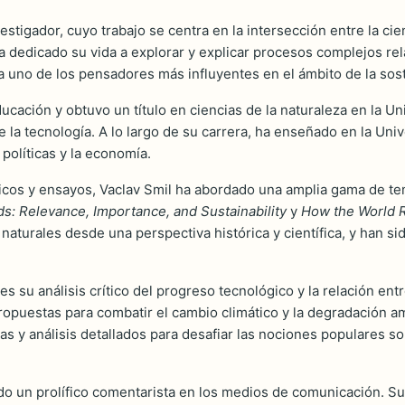
tigador, cuyo trabajo se centra en la intersección entre la cien
 dedicado su vida a explorar y explicar procesos complejos rel
ra uno de los pensadores más influyentes en el ámbito de la sost
cación y obtuvo un título en ciencias de la naturaleza en la U
de la tecnología. A lo largo de su carrera, ha enseñado en la U
políticas y la economía.
cos y ensayos, Vaclav Smil ha abordado una amplia gama de te
s: Relevance, Importance, and Sustainability
y
How the World R
naturales desde una perspectiva histórica y científica, y han s
es su análisis crítico del progreso tecnológico y la relación en
opuestas para combatir el cambio climático y la degradación am
s y análisis detallados para desafiar las nociones populares sob
o un prolífico comentarista en los medios de comunicación. Su