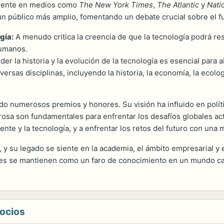
biente en medios como
The New York Times
,
The Atlantic
y
Nati
un público más amplio, fomentando un debate crucial sobre el fu
gía:
A menudo critica la creencia de que la tecnología podrá re
humanos.
er la historia y la evolución de la tecnología es esencial para
ersas disciplinas, incluyendo la historia, la economía, la ecolog
ido numerosos premios y honores. Su visión ha influido en políti
rosa son fundamentales para enfrentar los desafíos globales actu
nte y la tecnología, y a enfrentar los retos del futuro con una
ra, y su legado se siente en la academia, el ámbito empresarial y
nes se mantienen como un faro de conocimiento en un mundo ca
gocios