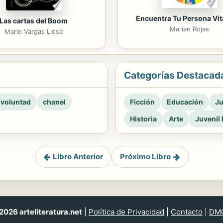
Encuentra Tu Persona Vi
Las cartas del Boom
Marian Rojas
Mario Vargas Llosa
Categorías Destacad
 voluntad
chanel
Ficción
Educación
Ju
Historia
Arte
Juvenil 
Libro Anterior
Próximo Libro
026 arteliteratura.net
|
Política de Privacidad
|
Contacto
|
DM