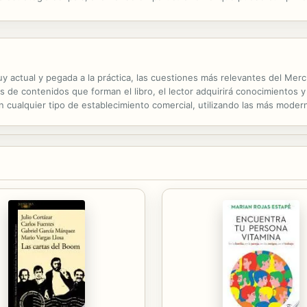
ipal conclusión del libro es que el uso más intensivo de gas en...
actual y pegada a la práctica, las cuestiones más relevantes del Merch
s de contenidos que forman el libro, el lector adquirirá conocimientos y 
n cualquier tipo de establecimiento comercial, utilizando las más moder