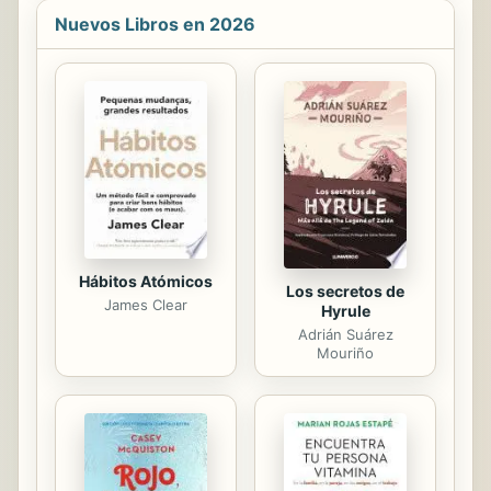
la tercera presenta las perspectivas
Nuevos Libros en 2026
de la administración del marketing
estratégico que las empresas deben
tener en cuenta para lograr
resultados exitosos en diversos
contextos globales, digitales y
culturales. Cada capítulo contiene
casos y formula preguntas que
facilitarán a los interesados en el
tema la comprensión ...
Hábitos Atómicos
Los secretos de
James Clear
Hyrule
Adrián Suárez
Mouriño