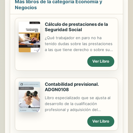
Más libros de la categoría Economía y
Negocios
Cálculo de prestaciones de la
Seguridad Social
¿Qué trabajador en paro no ha
tenido dudas sobre las prestaciones
a las que tiene derecho o sobre su
duración? ¿Quién no ha pensado
Ver Libro
alguna vez qué cuantía económica va
a percibir si en algún momento se
encuentra en situación de baja
médica? ¿Qué ocurre cuando una
Contabilidad previsional.
trabajadora tiene un hijo o adopta a
ADGN0108
un menor? Estas y otras cuestiones
pueden plantearse en cualquier
Libro especializado que se ajusta al
momento de la vida laboral de una
desarrollo de la cualificación
persona y no siempre se tienen los
profesional y adquisición del
medios o los conocimientos para
certificado de profesionalidad
resolverlas. Este libro ofrece una
Ver Libro
"ADGN0108. FINANCIACIÓN DE
explicación accesible de las
EMPRESAS". Manual imprescindible
principales prestaciones que ofrece