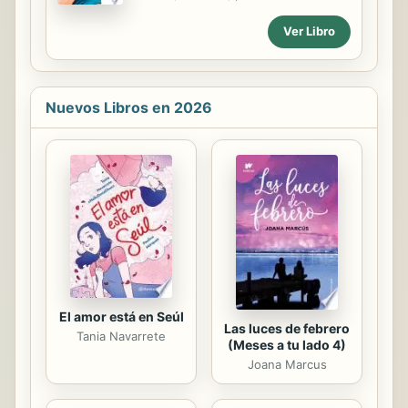
que llegara a ocupar un lugar
cama"--P. [4] of cover.
prominente a nivel nacional, pero su
Ver Libro
tenacidad y formidable voluntad
modelaron sus diversas experiencias
desde cosechar granos de caf hasta
conducir un taxi para...
Nuevos Libros en 2026
El amor está en Seúl
Las luces de febrero
Tania Navarrete
(Meses a tu lado 4)
Joana Marcus