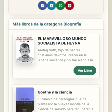
Más libros de la categoría Biografía
EL MARAVILLOSO MUNDO
SOCIALISTA DE HEYNA
Andrej Voth, hijo de padres
cristianos devotos, creció en la
Siberia soviética y no fue ajeno a las
dificultades de adherirse a una fe
espiritual en la antigua URSS
Ver Libro
comunista. Aquí cuenta la historia de
sus años de formación y comparte
su viaje mientras el joven (y luego
hombre) navega por las ideologías
Goethe y la ciencia
contrastantes del cristianismo y el
El cambio de paradigma que ha
socialismo. El viaje de Andrej ofrece
planteado la nueva filosofía de la
al lector una visión de la vida
ciencia ha servido para recuperar las
cotidiana en la URSS desde 1964