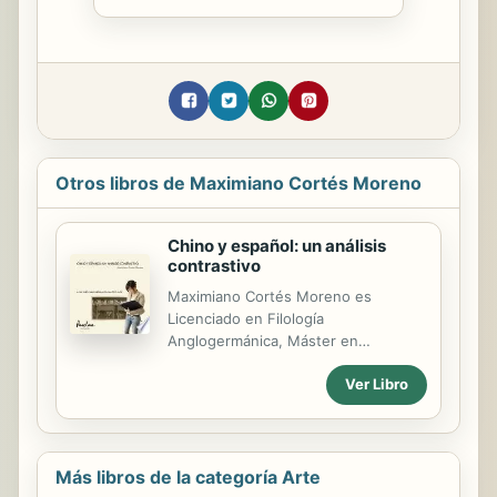
Otros libros de Maximiano Cortés Moreno
Chino y español: un análisis
contrastivo
Maximiano Cortés Moreno es
Licenciado en Filología
Anglogermánica, Máster en
Formación de Profesores de Español
Ver Libro
como Lengua Extranjera y Doctor en
Didáctica de la Lengua y la Literatura
por la Universidad de Barcelona
(España). En 1988 empezó su labor
docente como profesor de lengua
Más libros de la categoría Arte
inglesa en institutos de Enseñanza