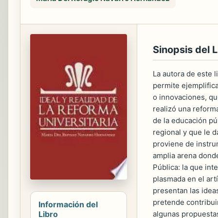
Sinopsis del L
La autora de este l
permite ejemplific
o innovaciones, qu
realizó una reform
de la educación púb
regional y que le d
proviene de instru
amplia arena donde
Pública: la que int
plasmada en el art
presentan las ideas
pretende contribui
Información del
Libro
algunas propuestas