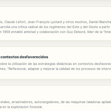
is, Claude Lefort, Jean-François Lyotard y otros muchos, Daniel Blanchar
arrolla una crítica radical de los regímenes del Este y del Oeste a partir
 1959 entabló amistad y colaboración con Guy Debord, líder de la “Inter
programa revolucionario”, un manifiesto ...
n contextos desfavorecidos
obre la utilización de las estrategias didácticas en contextos desfavorec
es, "Reflexionar, adaptar y mejorar la calidad de los procesos de inter
restales, arrastradores, autocargadores, de las maquinas taladoras apil
 en la explotacion forestal.