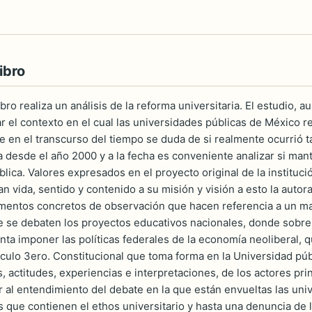
ibro
ibro realiza un análisis de la reforma universitaria. El estudio, 
ar el contexto en el cual las universidades públicas de México 
e en el transcurso del tiempo se duda de si realmente ocurrió 
a desde el año 2000 y a la fecha es conveniente analizar si man
lica. Valores expresados en el proyecto original de la instituci
an vida, sentido y contenido a su misión y visión a esto la autora
mentos concretos de observación que hacen referencia a un marc
 se debaten los proyectos educativos nacionales, donde sobre
enta imponer las políticas federales de la economía neoliberal, 
ículo 3ero. Constitucional que toma forma en la Universidad púb
, actitudes, experiencias e interpretaciones, de los actores pri
r al entendimiento del debate en la que están envueltas las u
 que contienen el ethos universitario y hasta una denuncia de 