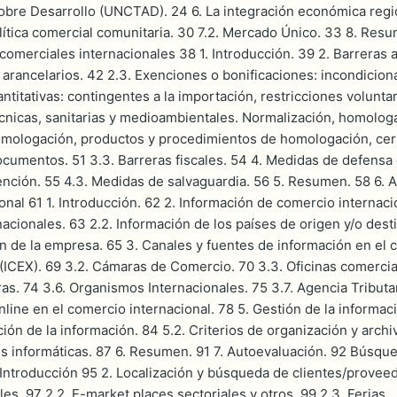
bre Desarrollo (UNCTAD). 24 6. La integración económica regio
olítica comercial comunitaria. 30 7.2. Mercado Único. 33 8. Res
comerciales internacionales 38 1. Introducción. 39 2. Barreras a
arancelarios. 42 2.3. Exenciones o bonificaciones: incondiciona
ntitativas: contingentes a la importación, restricciones volunta
cnicas, sanitarias y medioambientales. Normalización, homologaci
omologación, productos y procedimientos de homologación, certi
documentos. 51 3.3. Barreras fiscales. 54 4. Medidas de defensa 
nción. 55 4.3. Medidas de salvaguardia. 56 5. Resumen. 58 6. 
nal 61 1. Introducción. 62 2. Información de comercio internacio
acionales. 63 2.2. Información de los países de origen y/o desti
n de la empresa. 65 3. Canales y fuentes de información en el c
(ICEX). 69 3.2. Cámaras de Comercio. 70 3.3. Oficinas comercia
ras. 74 3.6. Organismos Internacionales. 75 3.7. Agencia Tribut
line en el comercio internacional. 78 5. Gestión de la informac
ción de la información. 84 5.2. Criterios de organización y arch
es informáticas. 87 6. Resumen. 91 7. Autoevaluación. 92 Búsqu
 Introducción 95 2. Localización y búsqueda de clientes/proveedo
les. 97 2.2. E-market places sectoriales y otros. 99 2.3. Ferias...