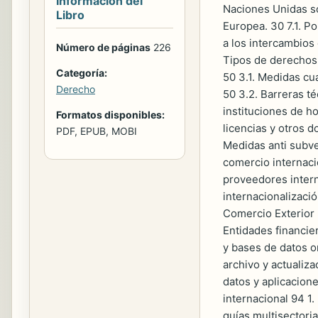
Información del
Naciones Unidas so
Libro
Europea. 30 7.1. P
a los intercambios 
Número de páginas
226
Tipos de derechos 
Categoría:
50 3.1. Medidas cua
Derecho
50 3.2. Barreras té
instituciones de h
Formatos disponibles:
licencias y otros 
PDF, EPUB, MOBI
Medidas anti subve
comercio internacio
proveedores intern
internacionalizació
Comercio Exterior 
Entidades financie
y bases de datos on
archivo y actualiza
datos y aplicacion
internacional 94 1.
guías multisectoria