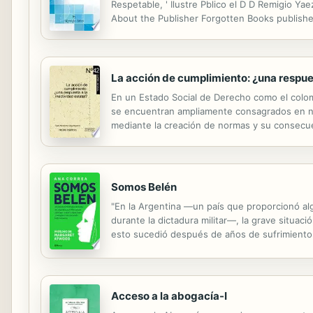
Respetable, ' Ilustre Pblico el D D Remigio Ya
About the Publisher Forgotten Books publish
reproduction of an important historical work. 
La acción de cumplimiento: ¿una respues
En un Estado Social de Derecho como el colomb
se encuentran ampliamente consagrados en nue
mediante la creación de normas y su consecu
conducta desencadenaría en la más atroz desig
Somos Belén
"En la Argentina —un país que proporcionó algu
durante la dictadura militar—, la grave situació
esto sucedió después de años de sufrimiento 
proceso a la joven, organizada por un grupo de
Acceso a la abogacía-I