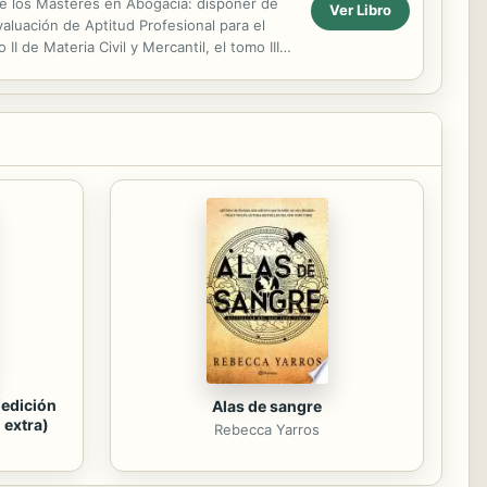
de los Másteres en Abogacía: disponer de
Ver Libro
luación de Aptitud Profesional para el
 de Materia Civil y Mercantil, el tomo III
ia...
(edición
Alas de sangre
 extra)
Rebecca Yarros