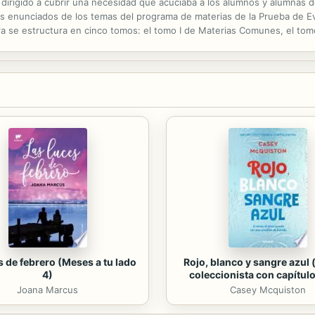
dirigido a cubrir una necesidad que acuciaba a los alumnos y alumnas 
 enunciados de los temas del programa de materias de la Prueba de Eva
a se estructura en cinco tomos: el tomo I de Materias Comunes, el tomo II
strativa y Contencioso-Administrativa, y, finalmente, el tomo V de Mater
s de febrero (Meses a tu lado
Rojo, blanco y sangre azul 
4)
coleccionista con capítulo
Joana Marcus
Casey Mcquiston