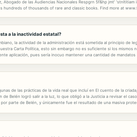
ez, Abogado de las Audiencias Nacionales Respgrn 5f&hp jmt' 'stnltitiam
es hundreds of thousands of rare and classic books. Find more at www.
Forgotten Books uses state-of-the-art technology to digitally reconstruc
ta a la inactividad estatal?
iano, la actividad de la administración está sometida al principio de le
stra Carta Política, esto sin embargo no es suficiente si los mismos n
ente aplicación, pues sería inocuo mantener una cantidad de mandatos
ualdad y posterior ilegitimidad del Estado. Para que un Estado pueda..
nas de las prácticas de la vida real que incluí en El cuento de la criad
n de Belén logró salir a la luz, lo que obligó a la Justicia a revisar el ca
por parte de Belén, y únicamente fue el resultado de una masiva prote
 activistas determinado a revertir este ejemplo de...