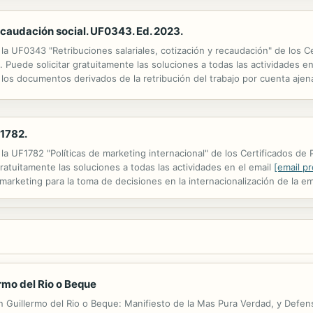
recaudación social. UF0343. Ed. 2023.
la UF0343 "Retribuciones salariales, cotización y recaudación" de los C
 Puede solicitar gratuitamente las soluciones a todas las actividades en
os documentos derivados de la retribución del trabajo por cuenta ajena. 
cotización al Régimen General de la Seguridad Social y elaborar los...
F1782.
a UF1782 "Políticas de marketing internacional" de los Certificados de 
ratuitamente las soluciones a todas las actividades en el email
[email p
 marketing para la toma de decisiones en la internacionalización de la emp
ompetidores para proponer estrategias y acciones relacionadas ...
ermo del Rio o Beque
n Guillermo del Rio o Beque: Manifiesto de la Mas Pura Verdad, y Defen