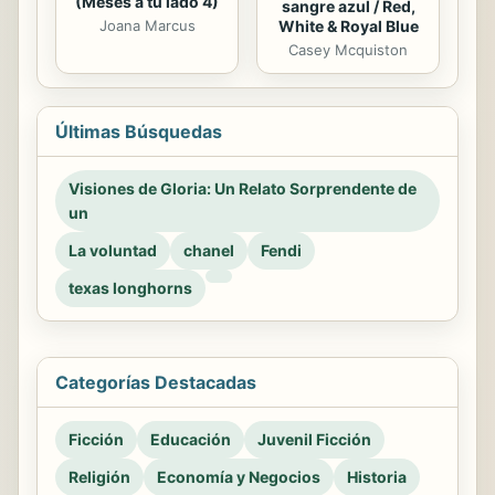
(Meses a tu lado 4)
sangre azul / Red,
Joana Marcus
White & Royal Blue
Casey Mcquiston
Últimas Búsquedas
Visiones de Gloria: Un Relato Sorprendente de
un
La voluntad
chanel
Fendi
texas longhorns
Categorías Destacadas
Ficción
Educación
Juvenil Ficción
Religión
Economía y Negocios
Historia