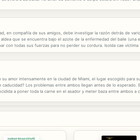
quando crescesse. Ele só não sabia que o pai deixaria a propriedade e 
ad, en compañía de sus amigos, debe investigar la razón detrás de var
ldea que se encuentra bajo el azote de la enfermedad del baile (una 
char con todas sus fuerzas para no perder su cordura. Isolda cae víctima
a de quien pretendía asesinarla. Al final, los jóvenes del pueblo descu
en su amor intensamente en la ciudad de Miami, el lugar escogido para s
de caducidad? Los problemas entre ambos llegan antes de lo esperado. 
decidida a poner toda la carne en el asador y meter baza entre ambos a c
aleja continuamente del otro. ¿Serán capaces de ver lo que tienen y pone