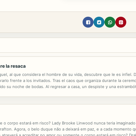
are la resaca
el, al que considera el hombre de su vida, descubre que le es infiel. 
rarlo frente a los invitados. Tras el caos que organiza durante la ceremo
sido su noche de bodas. Al regresar a casa, un despiste y una estrambót
gentes muy sexis. A partir de ese momento, la vida de Lucía y del...
te o corpo estará em risco? Lady Brooke Linwood nunca teria imaginado 
Grafton. Agora, o belo duque não a deixará em paz, e a cada momento q
se atreverá a acreditar no amor ou somente o corpo estará em risco? Dr