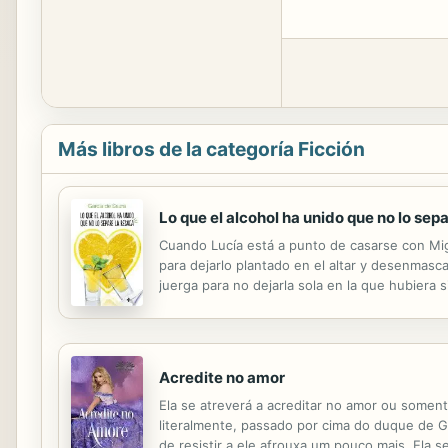
Más libros de la categoría Ficción
Lo que el alcohol ha unido que no lo sep
Cuando Lucía está a punto de casarse con Migu
para dejarlo plantado en el altar y desenmasca
juerga para no dejarla sola en la que hubiera 
ella y sus amigas acaben detenidas por unos a
Acredite no amor
Ela se atreverá a acreditar no amor ou somen
literalmente, passado por cima do duque de 
de resistir a ele afrouxa um pouco mais. Ela 