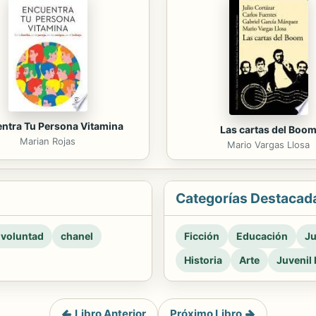
ntra Tu Persona Vitamina
Las cartas del Boo
Marian Rojas
Mario Vargas Llosa
Categorías Destacad
 voluntad
chanel
Ficción
Educación
Ju
Historia
Arte
Juvenil 
Libro Anterior
Próximo Libro