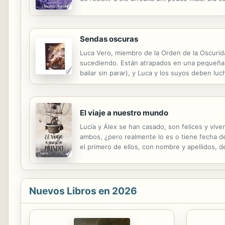
há muito tempo, prometeu que iria procurá-la 
Sendas oscuras
Luca Vero, miembro de la Orden de la Oscurid
sucediendo. Están atrapados en una pequeña a
bailar sin parar), y Luca y los suyos deben lu
de una muerte casi segura para cobrar venganz
El viaje a nuestro mundo
Lucía y Álex se han casado, son felices y viv
ambos, ¿pero realmente lo es o tiene fecha 
el primero de ellos, con nombre y apellidos, 
querer, se ven en una espiral sin fin que los 
Nuevos Libros en 2026