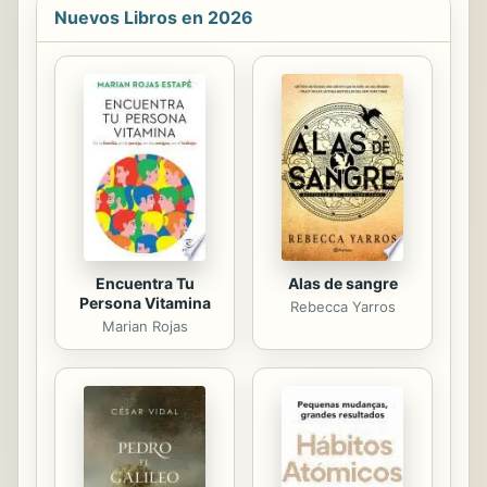
Gonzalo López Pardo. Valparaíso se
Nuevos Libros en 2026
quema todos los años. Si bien se ha
especulado mucho acerca de la
intencionalidad de aquellos
desastres, sin señalar a nadie en
concreto, aunque se nombran
pirómanos y narcotraficantes; hasta
ahora sus presencias son solo
fantasmales. En Piromancia, López
Pardo se adentra en los...
Encuentra Tu
Alas de sangre
Persona Vitamina
Rebecca Yarros
Marian Rojas