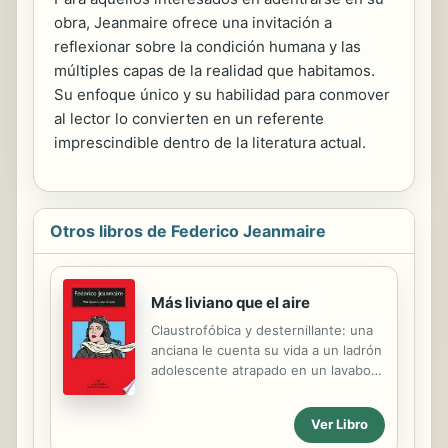
obra, Jeanmaire ofrece una invitación a
reflexionar sobre la condición humana y las
múltiples capas de la realidad que habitamos.
Su enfoque único y su habilidad para conmover
al lector lo convierten en un referente
imprescindible dentro de la literatura actual.
Otros libros de Federico Jeanmaire
Más liviano que el aire
​Claustrofóbica y desternillante: una
anciana le cuenta su vida a un ladrón
adolescente atrapado en un lavabo.
Nada podía salir mal, pero todo salió
mal. Un ladrón adolescente de
Ver Libro
catorce años entra a robar en la casa