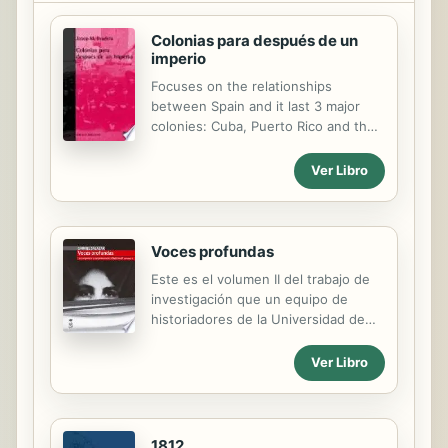
aumento de la conflictividad,
agravada por las circunstancias
Colonias para después de un
políticas y económicas, con
imperio
diversidad de manifestaciones
emanadas de una raíz común
Focuses on the relationships
subyacente. Por su parte, Galicia
between Spain and it last 3 major
aporta unos caracteres específicos,
colonies: Cuba, Puerto Rico and the
presentes durante el...
Philippines.
Ver Libro
Voces profundas
Este es el volumen II del trabajo de
investigación que un equipo de
historiadores de la Universidad de
Chile realizó sobre el centro de
tortura Villa Grimaldi. En este, el foco
Ver Libro
de estudio no estuvo centrado en el
modus operandi de ese centro
represivo, sino en la vida, rebelión,
tortura y exilio de los que, habiendo
1812