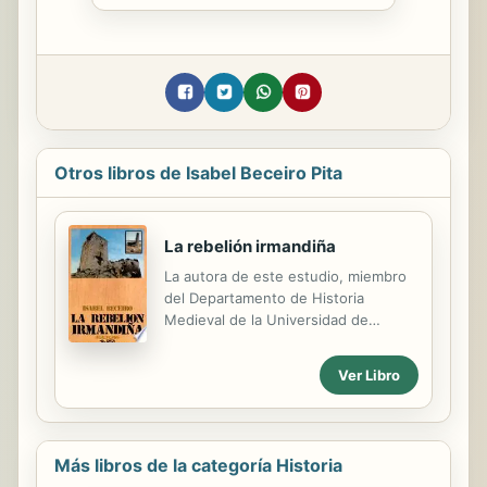
Otros libros de Isabel Beceiro Pita
La rebelión irmandiña
La autora de este estudio, miembro
del Departamento de Historia
Medieval de la Universidad de
Valladolid, analiza la rebelión
irmandiña, situándola en el marco de
Ver Libro
la crisis general del feudalismo y de
las transformaciones surgidas
durante los siglo XIV y XV. En el reino
castellano la reacción popular contra
Más libros de la categoría Historia
el dominio señorial se traduce en un