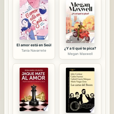
khipu escritos por los antiguos
pobladores andinos mediante nudos
y cuerdas coloreadas, Pärssinen
logra elaborar el más actualizado
estudio sobre la organización...
El amor está en Seúl
¿Y a ti qué te pica?
Tania Navarrete
Megan Maxwell