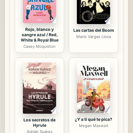
aptitudes que son necesarias, cómo
abordar un proyecto Social...
Rojo, blanco y
Las cartas del Boom
sangre azul / Red,
Mario Vargas Llosa
White & Royal Blue
Casey Mcquiston
¿Y a ti qué te pica?
Los secretos de
Hyrule
Megan Maxwell
Adrián Suárez