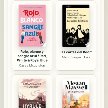
Duran i Lleida pone, negro sobre
blanco, su experiencia personal y su
visión del pasado, presente y futuro
de Cataluña y España. Unas
memorias en las que no esquiva las
cuestiones más controvertidas: las
tensiones entre la coalición de...
Rojo, blanco y
Las cartas del Boom
sangre azul / Red,
Mario Vargas Llosa
White & Royal Blue
Casey Mcquiston