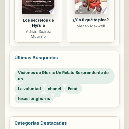
¿Y a ti qué te pica?
Los secretos de
Hyrule
Megan Maxwell
Adrián Suárez
Mouriño
Últimas Búsquedas
Visiones de Gloria: Un Relato Sorprendente de
un
La voluntad
chanel
Fendi
texas longhorns
Categorías Destacadas