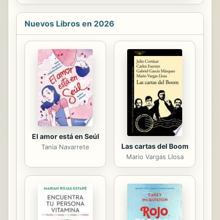
LGarcía,Delgado y E. Fuentes
Estados Unidos y Francia.
Quintana), colocándose al final -es
la...
Nuevos Libros en 2026
El amor está en Seúl
Las cartas del Boom
Tania Navarrete
Mario Vargas Llosa