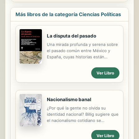
Más libros de la categoría Ciencias Políticas
La disputa del pasado
Una mirada profunda y serena sobre
el pasado común entre México y
España, cuyas historias están
trenzadas de manera inseparable
pese a la manipulación desde el
Ver Libro
poder Se cumplen cinco siglos de la
caída de México-Tenochtitlan y
doscientos años de la promulgación
de la independencia de México.
Nacionalismo banal
Siete investigadores de reconocida
trayectoria (Emilio Lamo de Espinosa,
¿Por qué la gente no olvida su
Martín F. Ríos Saloma, Tomás Pérez
identidad nacional? Billig sugiere que
Vejo, María Elvira Roca Barea, Luis
el nacionalismo cotidiano se
Francisco Martínez Montes, José
encuentra presente en los medios
María Ortega y Guadalupe Jiménez
de comunicación, en numerosos
Ver Libro
Codinach) analizan la relación entre