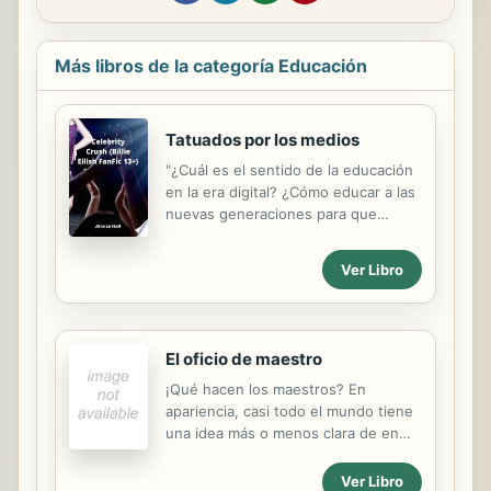
Más libros de la categoría Educación
Tatuados por los medios
"¿Cuál es el sentido de la educación
en la era digital? ¿Cómo educar a las
nuevas generaciones para que
puedan manejarse con libertad
frente a dispositivos que contabilizan
Ver Libro
a los sujetos como consumidores
más que como ciudadanos? ¿Cómo
preservarlos de brechas que
exceden lo digital para adentrarse en
El oficio de maestro
lo más profundo de la condición
¡Qué hacen los maestros? En
humana: la dignidad?"--Reverso de
apariencia, casi todo el mundo tiene
cubierta.
una idea más o menos clara de en
qué consiste este oficio. Sin
embargo, con casi total seguridad
Ver Libro