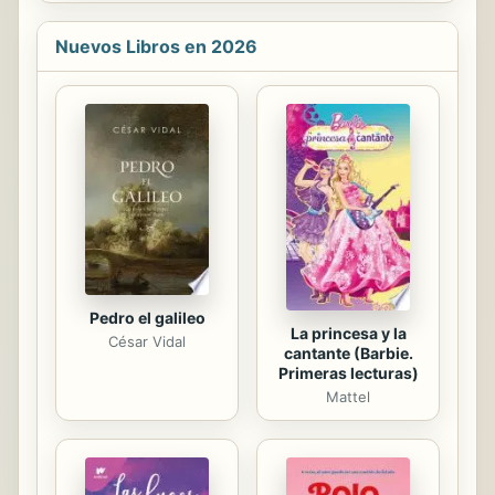
técnicas se traduce en beneficios
para el proceso de enseñanza-
Nuevos Libros en 2026
aprendizaje: el alumnado está mucho
más vinculado entre si; cada uno es
responsable tanto del éxito personal
como del colectivo; el resultado que
persigue cada individuo es positivo
para el resto de componentes del
grupo con los que interactúa de
forma cooperativa; es útil para
facilitar...
Pedro el galileo
La princesa y la
César Vidal
cantante (Barbie.
Primeras lecturas)
Mattel