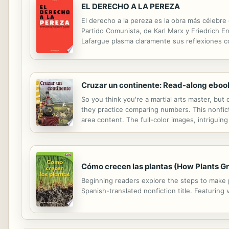
EL DERECHO A LA PEREZA
El derecho a la pereza es la obra más célebre 
Partido Comunista, de Karl Marx y Friedrich En
Lafargue plasma claramente sus reflexiones co
como la izquierda. Lafargue observo que cuant
Cruzar un continente: Read-along eboo
So you think you're a martial arts master, bu
they practice comparing numbers. This nonfict
area content. The full-color images, intrigui
table of contents, glossary, and index to inc
Cómo crecen las plantas (How Plants G
Beginning readers explore the steps to make pl
Spanish-translated nonfiction title. Featuring 