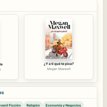
¿Y a ti qué te pica?
le
Megan Maxwell
o
as
venil Ficción
Religión
Economía y Negocios