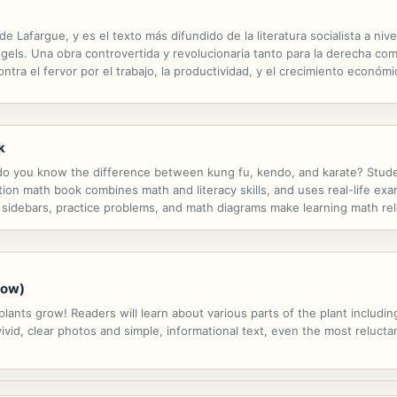
de Lafargue, y es el texto más difundido de la literatura socialista a ni
gels. Una obra controvertida y revolucionaria tanto para la derecha como
ntra el fervor por el trabajo, la productividad, y el crecimiento económ
o más trabajaba un obrero más miserable se volvía su vida, y aun así...
k
t do you know the difference between kung fu, kendo, and karate? Student
ion math book combines math and literacy skills, and uses real-life exa
ng sidebars, practice problems, and math diagrams make learning math rel
rease understanding of math and reading concepts. An in-depth problem-
row)
ants grow! Readers will learn about various parts of the plant includin
vivid, clear photos and simple, informational text, even the most relucta