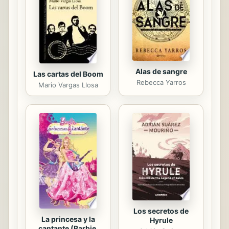
Antonio Fossati Calvi, Gerardo
Fossati y Luciano Fossati. y tiene su
sede en Madrid. El catálogo de dicha
editorial ...
Alas de sangre
Las cartas del Boom
Rebecca Yarros
Mario Vargas Llosa
Los secretos de
La princesa y la
Hyrule
cantante (Barbie.