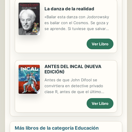
los Ancestros, una leyenda que forja
La danza de la realidad
el destino del guerrero, la de las
misteriosas armas del Metabarón.
«Bailar esta danza con Jodorowsky
es bailar con el Cosmos. Se goza y
se aprende. Si tuviese que salvar
diez libros de la Historia Universal de
la Literatura, éste sería uno de
Ver Libro
ellos.» Fernando Sánchez Dragó
«Este libro es un ejercicio de
autobiografía imaginaria, aunque no
en el sentido de ;ficticia;, pues todos
ANTES DEL INCAL (NUEVA
los personajes, lugares y
EDICIÓN)
acontecimientos son verdaderos,
Antes de que John Difool se
sino en el hecho de que la historia
convirtiera en detective privado
profunda de mi vida es un esfuerzo
clase R, antes de que el último
constante para expandir la
metabarón adoptara a Soluna, antes
imaginación y ampliar sus límites,
Ver Libro
de que Tanatah se convirtiera en
para aprehenderla en su potencial
reina de Amok. Todo eso ocurrió
terapéutico y transformador. Ella
antes... Antes del Incal.
actúa en todos ...
Más libros de la categoría Educación