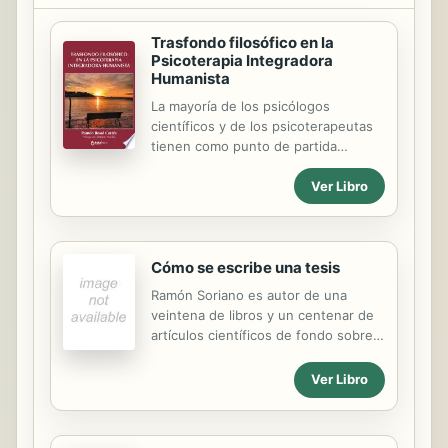
Trasfondo filosófico en la
Psicoterapia Integradora
Humanista
La mayoría de los psicólogos
científicos y de los psicoterapeutas
tienen como punto de partida
convicciones filosóficas sin ser
Ver Libro
conscientes de ellas, ni de sus
fundamentos. Durante veinticinco
siglos, desde los tiempos de Platón y
Aristóteles, fueron siempre filósofos
Cómo se escribe una tesis
los que investigaron las cuestiones y
los problemas psicológicos. En 1879
Ramón Soriano es autor de una
Wilhelm Wundt y William James, tras
veintena de libros y un centenar de
años de dedicación a la Antropología
artículos científicos de fondo sobre
y Psicología Filosófica, inauguraron la
temas de teoría general del derecho,
investigación científica en Psicología.
filosofía política, sociología del
Ver Libro
Ambos integraban sus convicciones
derecho y derechos humanos. Ha
filosóficas y su quehacer de
sido decano de la Facultad de
laboratorio. Pero...
Derecho de la Universidad de Huelva