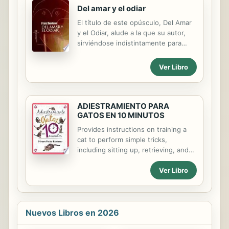
y profesor de Sociología Jurídica en
Del amar y el odiar
el Instituto Andaluz de Criminología.
El título de este opúsculo, Del Amar
Codirige la maestría «Derechos
y el Odiar, alude a la que su autor,
Humanos en el mundo
sirviéndose indistintamente para
contemporáneo» de la Universidad
nombrarla de la expresión de
Internacional de Andalucía. Es
«emociones», «fenómenos de
cofundador del Instituto
Ver Libro
interés» o «fenómenos de amor»,
Internacional del Sur para la
considera como una de las tres
Ecociudadanía y el Desarrollo
clases fundamentales de los
Sostenible. Dirige la publicación...
fenómenos psíquicos. Brentano la
ADIESTRAMIENTO PARA
distingue muy perspicazmente de las
GATOS EN 10 MINUTOS
otras dos, que son la de las
Provides instructions on training a
representaciones y la de los juicios.
cat to perform simple tricks,
including sitting up, retrieving, and
walking on a leash.
Ver Libro
Nuevos Libros en 2026