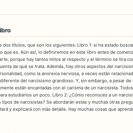
ibro
e dos títulos, que son los siguientes: Libro 1: si ha estado bu
o que es. Aún así, lo definiremos en este libro antes de comenza
rte, porque hay tantos mitos al respecto y el término se tira c
cuenta de qué se trata. Además, hay otros aspectos del narcisi
ersonalidad, como la anorexia nerviosa, a veces están relacionad
diferente del narcisismo grandioso. Y, sin embargo, a pesar d
amente están encantadas con el carisma de un narcisista. Todos
ara estudiarlos un poco. Libro 2: ¿Cómo reconoces a un narcisi
s tipos de narcisistas? Se abordarán estas y muchas otras pregun
tará y explicará con más detalle. Hay muchas cosas que aprender