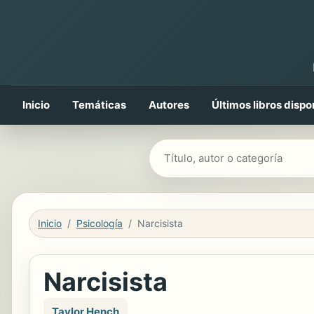
Inicio
Temáticas
Autores
Últimos libros dispo
Buscar libros
Inicio
Psicología
Narcisista
Narcisista
Taylor Hench