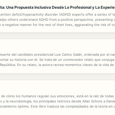
ta: Una Propuesta Inclusiva Desde Lo Profesional y La Experi
ention deficit/hyperactivity disorder (ADHD) experts offer a series of test
elps others understand ADHD from a positive perspective, presenting de
in a negative manner for the rest of their lives, aggravating the risk of 
ng decent, full, quality lives within a society that doesn't always...
erte del candidato presidencial Luis Carlos Galán, ordenada por el cart
ontar su historia con él. Se trata de un conmovedor relato que conjuga 
República. En su relato, la autora recrea momentos claves de la vida 
mina las posturas políticas de Galán y su férrea actitud contra el...
ncia de cómo los humanos regulan sus emociones, está en la raíz de todas
tos y la neurobiología, los principales teóricos desde Allan Schore a D
onamiento óptimo. Este libro traduce las complejidades de la teoría en 
po masivo de la investigación contemporánea sobre la...