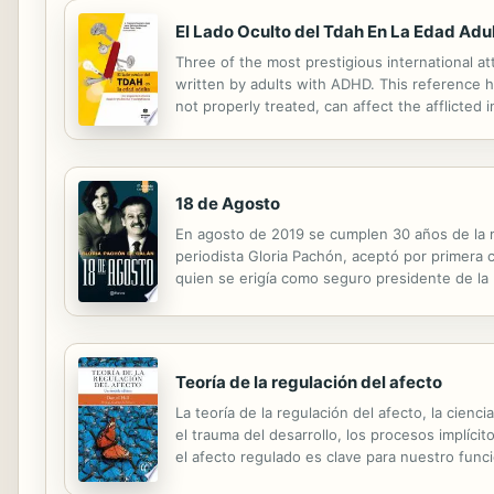
El Lado Oculto del Tdah En La Edad Adul
Three of the most prestigious international att
written by adults with ADHD. This reference h
not properly treated, can affect the afflicted 
affliction. ADHD can prevent people from enjoyi
18 de Agosto
En agosto de 2019 se cumplen 30 años de la mu
periodista Gloria Pachón, aceptó por primera c
quien se erigía como seguro presidente de la 
fue nombrado Ministro de Educación. Luego exa
Teoría de la regulación del afecto
La teoría de la regulación del afecto, la cie
el trauma del desarrollo, los procesos implíci
el afecto regulado es clave para nuestro funci
claridad y practicidad, Hill decodifica el cuer