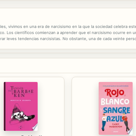
ales, vivimos en una era de narcisismo en la que la sociedad celebra e
. Los científicos comienzan a aprender que el narcisismo ocurre en u
rar leves tendencias narcisistas. No obstante, una de cada veinte pers
as características egoístas resultan en un comportamiento destructivo qu