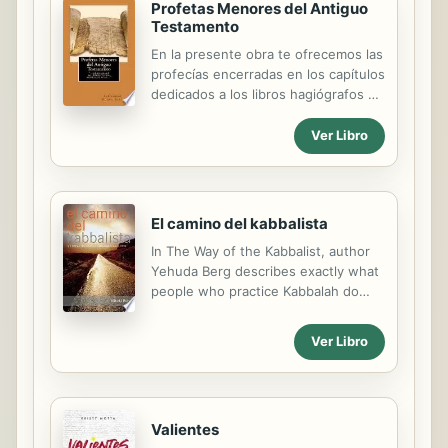
Profetas Menores del Antiguo
Cada volumen está escrito para
Testamento
complementar a los demás y está
diseñado para ayudar a los niños a
En la presente obra te ofrecemos las
desarrollar un marco teológico
profecías encerradas en los capítulos
cohesivo que incluya a Dios, Jesús,
dedicados a los libros hagiógrafos y
la creación, la humanidad y el
Profetas Menores del Antiguo
evangelio. Esto te permitirá
Testamento. Profetas Menores no
Ver Libro
comenzar a tener conversaciones
significa en lo absoluto que estos
cruciales con tus hijos a la edad más
hombres de Dios fueran en dignidad
temprana posible. Each book in the...
'menores'; sino que sus escritos no
fueron tan extensos como los
El camino del kabbalista
'mayores', siendo usados en otras
In The Way of the Kabbalist, author
tareas diferentes, y en ciertas
Yehuda Berg describes exactly what
ocasiones profetizaron hechos que
people who practice Kabbalah do
los 'mayores' solo generalizaron;
and why they do it. He lifts the veil
encomendándosele a ellos
of mystery around the spiritual tools
profundizar y añadir detalles
Ver Libro
used to achieve self-control,
importantes relacionados con la
abundance, healing, love, and joy.
escatología y cronología bíblica.Como
This book explains the significance
libro de estudio se...
of certain clothing and colors, hair
Valientes
and head coverings, special days and