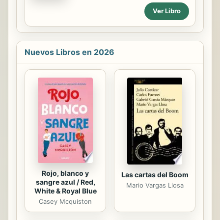
fundamental que sean curiosos y
nuestro banco información sobre
Ver Libro
tengan la motivación de aprender
nuestros hábitos y también a la
algo nuevo. La curiosidad es una de
tienda sobre los productos que
las condiciones esenciales para leer
hemos comprado....
este libro, el anhelo de aprender
algo nuevo, de conocer un poco
Nuevos Libros en 2026
más, de razonar, de pensar, de
resolver problemas. Pueden tener
nulos o muy pocos conocimientos
sobre programación, si no saben
nada aprenderán desde el inicio, si
saben algo, mejor. El aprendizaje es
un proceso psicológico de cambio y
de transformación del
comportamiento del individuo. Este...
Rojo, blanco y
Las cartas del Boom
sangre azul / Red,
Mario Vargas Llosa
White & Royal Blue
Casey Mcquiston