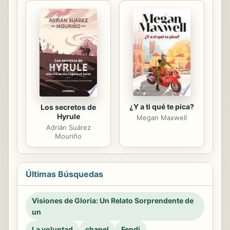
¿Y a ti qué te pica?
Los secretos de
Hyrule
Megan Maxwell
Adrián Suárez
Mouriño
Últimas Búsquedas
Visiones de Gloria: Un Relato Sorprendente de
un
La voluntad
chanel
Fendi