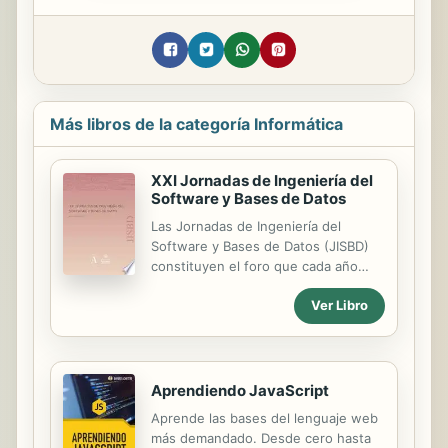
Más libros de la categoría Informática
XXI Jornadas de Ingeniería del
Software y Bases de Datos
Las Jornadas de Ingeniería del
Software y Bases de Datos (JISBD)
constituyen el foro que cada año
reúne a la comunidad científica
Ver Libro
española en las áreas de Ingeniería
del Software y Bases de Datos y
siempre han atraído el interés de
grupos de investigación de Portugal
e Iberoamérica en estas dos áreas.
Aprendiendo JavaScript
JISBD es organizada por la Sociedad
Aprende las bases del lenguaje web
de Ingeniería de Software y
más demandado. Desde cero hasta
Tecnologías de Desarrollo de