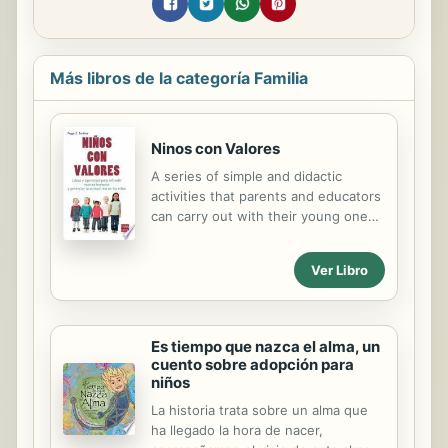
Más libros de la categoría Familia
Ninos con Valores
A series of simple and didactic
activities that parents and educators
can carry out with their young ones
in as little as 10 minutes a day is
featured in this indispensable
Ver Libro
parenting book. The exercises are
designed for children to develop
their values, such as courage,
generosity, humility, and sincerity.
Es tiempo que nazca el alma, un
Parents, for their part, learn how to
cuento sobre adopción para
teach positive thinking, broach the
niños
issue of death appropriately, and
La historia trata sobre un alma que
foster constructive values in their
ha llegado la hora de nacer,
children. Una serie de actividades