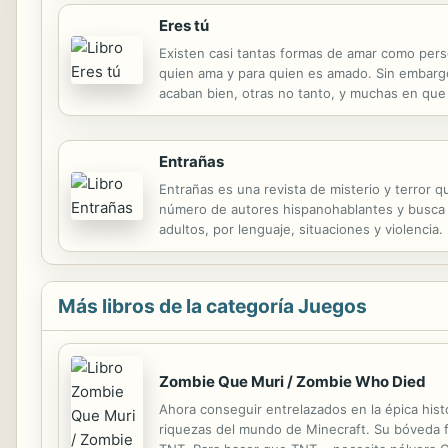
Eres tú
Existen casi tantas formas de amar como per
quien ama y para quien es amado. Sin embargo
acaban bien, otras no tanto, y muchas en que 
amor imposible, que desafían a la sociedad, la
Entrañas
Entrañas es una revista de misterio y terror 
número de autores hispanohablantes y busca re
adultos, por lenguaje, situaciones y violencia
Sosa, A. Fuentegrís, Dan Percov, Holye, Rome
Más libros de la categoría Juegos
Zombie Que Muri / Zombie Who Died
Ahora conseguir entrelazados en la épica his
riquezas del mundo de Minecraft. Su bóveda f