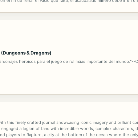
n el fin de llenar el vacío que falta, el acaudalado minero debe ir en un
mutantes y el dragón de Ender antes de agregar el TNT de su...
r (Dungeons & Dragons)
ersonajes heroicos para el juego de rol mâas importante del mundo."--C
h this finely crafted journal showcasing iconic imagery and brilliant co
 engaged a legion of fans with incredible worlds, complex characters, d
ed players to Rapture, a city at the bottom of the ocean where the only 