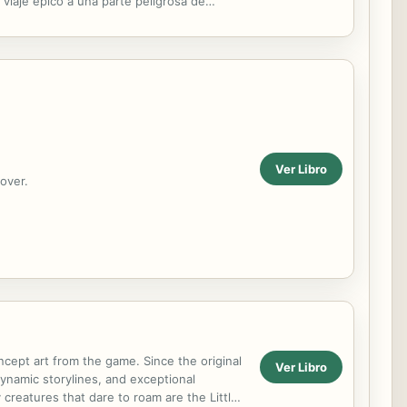
 viaje épico a una parte peligrosa de
Ver Libro
over.
ncept art from the game. Since the original
Ver Libro
ynamic storylines, and exceptional
creatures that dare to roam are the Little