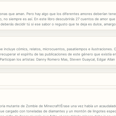
sonas que aman. Pero hay algo que los diferentes amores deberían te
, no siempre es así. En este libro descubrirás 27 cuentos de amor qu
deberás decidir tú si ese sabor o regusto que te deja es dulce, amargo
 ética, la moral, pasiones que nos arrastran y decisiones que marcarán el
que incluye cómics, relatos, microcuentos, pasatiempos e ilustraciones. 
cuperar el espíritu de las publicaciones de este género que existía en 
. Participan los artistas: Danny Romero Mas, Steven Guaycal, Edgar Allan
l Rojas, Moisés Rocamora Escolano, Vicente Damián, Vicente Damián. Da
toria mutante de Zombie de Minecraft!Érase una vez había un acaudalado
ue cargado con toneladas de diamantes y un montón de lingotes especi