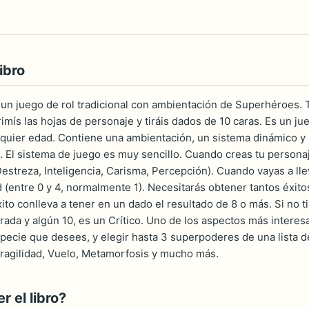
ibro
 un juego de rol tradicional con ambientación de Superhéroes. T
rimís las hojas de personaje y tiráis dados de 10 caras. Es un j
quier edad. Contiene una ambientación, un sistema dinámico y se
. El sistema de juego es muy sencillo. Cuando creas tu personaj
Destreza, Inteligencia, Carisma, Percepción). Cuando vayas a lle
ad (entre 0 y 4, normalmente 1). Necesitarás obtener tantos éxit
to conlleva a tener en un dado el resultado de 8 o más. Si no ti
tirada y algún 10, es un Crítico. Uno de los aspectos más intere
specie que desees, y elegir hasta 3 superpoderes de una lista 
ragilidad, Vuelo, Metamorfosis y mucho más.
 el libro?