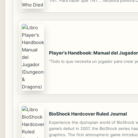
TNT. Para hacer que TNT... necesita pólvora.Co
Minecraft.Él debe luchar contra los Zombies 
Player's Handbook: Manual del Jugado
"Todo lo que necesita un jugador para crear p
BioShock Hardcover Ruled Journal
Experience the dystopian world of BioShock wit
game’s debut in 2007, the BioShock series has
graphics. The first atmospheric game introduc