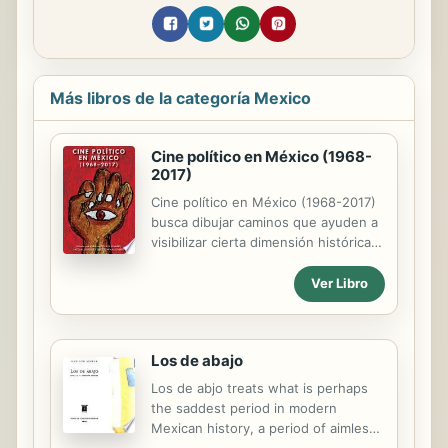
Más libros de la categoría Mexico
Cine político en México (1968-
2017)
Cine político en México (1968-2017)
busca dibujar caminos que ayuden a
visibilizar cierta dimensión histórica,
política y social del cine y el video en
México; apela a valorar el quehacer
Ver Libro
cinematográfico y audiovisual en su
relación con movimientos sociales y
culturales; y se pregunta acerca de
Los de abajo
los horizontes que se manifiestan, y
los efectos que se producen en esa
Los de abjo treats what is perhaps
conexión que establece con la
the saddest period in modern
realidad. Buscamos establecer un
Mexican history, a period of aimless
diálogo entre la mirada que analiza la
slaughter when a whole nation was