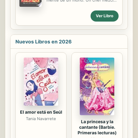
mente de un mono. Un chef mezcla
ingredientes inesperados como
erizos de mar y piruletas para
Ver Libro
transformar el mundo de la cocina
profesional. Un ingeniero toma
prestadas ideas del comportamiento
de busqueda de comida de las
Nuevos Libros en 2026
hormigas para inventar modelos de
vigilancia para vehiculos aereos no
tripulados en zonas de guerra.
Johansson denomina esta
proliferacion de ideas nuevas el
efecto Medici, haciendo referencia al
notable estallido de creatividad que
favorecio la familia bancaria de los
Medici en la Italia del Renacimiento.
En este ...
El amor está en Seúl
Tania Navarrete
La princesa y la
cantante (Barbie.
Primeras lecturas)