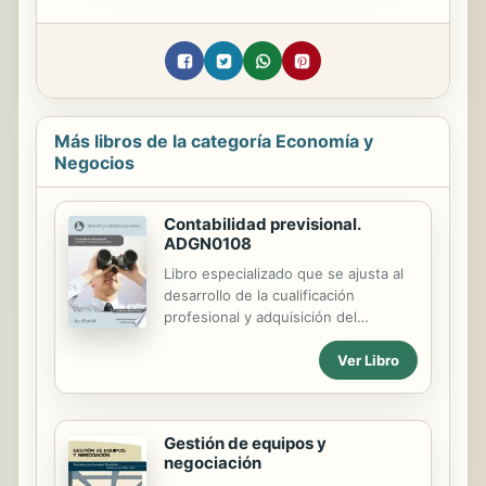
Más libros de la categoría Economía y
Negocios
Contabilidad previsional.
ADGN0108
Libro especializado que se ajusta al
desarrollo de la cualificación
profesional y adquisición del
certificado de profesionalidad
Ver Libro
"ADGN0108. FINANCIACIÓN DE
EMPRESAS". Manual imprescindible
para la formación y la capacitación,
que se basa en los principios de la
Gestión de equipos y
cualificación y dinamización del
negociación
conocimiento, como premisas para la