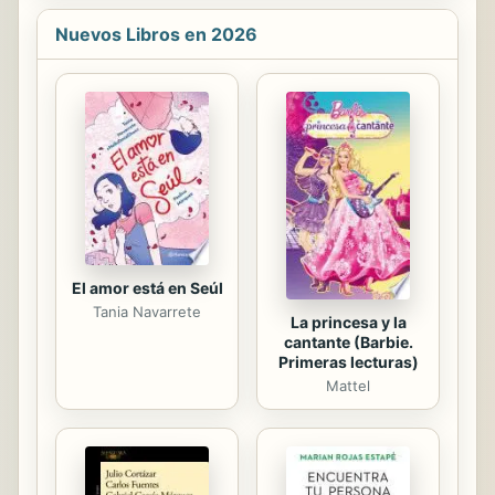
político y pensador destacado de la
Europa del siglo XX. Con ayuda de
Nuevos Libros en 2026
los estudios interdisciplinares de la
memoria en Alemania, Francia y
Estados Unidos y los recientes
aportes teóricos sobre el vínculo
elocuente entre memoria,
intertextualidad e intermedialidad,
Mirjam Leuzinger examina la memoria
cultural como pieza esencial de las
memorias confluyentes y...
El amor está en Seúl
Tania Navarrete
La princesa y la
cantante (Barbie.
Primeras lecturas)
Mattel