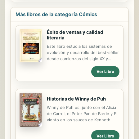
pesadillas de su querida Julie y las
maquinaciones del Sr. Ido. The Maxx
Más libros de la categoría Cómics
también es la obra más personal de
Sam Kieth (Epicuro el Sabio), una de
las primeras series publicadas por
Éxito de ventas y calidad
Image y, desgraciadamente, una obra
literaria
que nunca llegó a publicarse por
Este libro estudia los sistemas de
completo en España... ¡Hasta ahora!
evolución y desarrollo del best-séller
En el primer volumen de esta nueva
desde comienzos del siglo XX y
edición se incluyen los números 1 a
apunta posibles direcciones y cambio
13 de la edición ...
de dirección.
Ver Libro
Historias de Winny de Puh
Winny de Puh es, junto con el Alicia
de Carrol, el Peter Pan de Barrie y El
viento en los sauces de Kenneth
Grahame, uno de los cuatro grandes
clásicos de la literatura infantil, una
Ver Libro
obra maestra tan apta para niños de