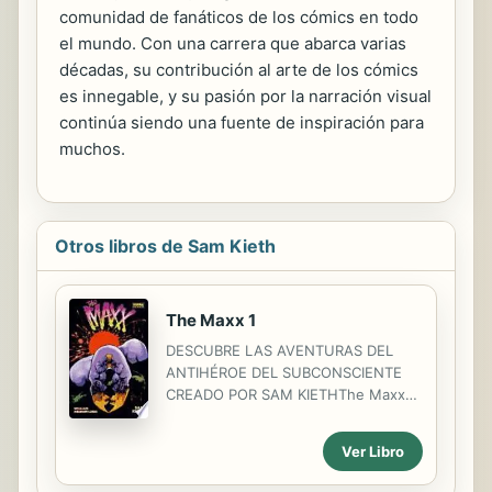
comunidad de fanáticos de los cómics en todo
el mundo. Con una carrera que abarca varias
décadas, su contribución al arte de los cómics
es innegable, y su pasión por la narración visual
continúa siendo una fuente de inspiración para
muchos.
Otros libros de Sam Kieth
The Maxx 1
DESCUBRE LAS AVENTURAS DEL
ANTIHÉROE DEL SUBCONSCIENTE
CREADO POR SAM KIETHThe Maxx
es un extraño personaje que se
oculta detrás de una máscara y de
Ver Libro
cuya naturaleza nadie está seguro,
pero que se enfrentará a las