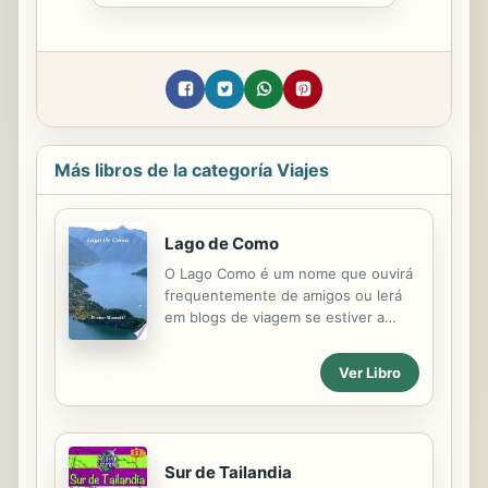
Más libros de la categoría Viajes
Lago de Como
O Lago Como é um nome que ouvirá
frequentemente de amigos ou lerá
em blogs de viagem se estiver a
planear umas férias em Itália. O
terceiro maior lago da Itália é um
Ver Libro
sucesso entre os veraneantes, e há
muitas razões por detrás disso.
Portanto, vamos sublinhar tudo o
que gostaria de saber sobre a região
antes de tomar uma decisão de
Sur de Tailandia