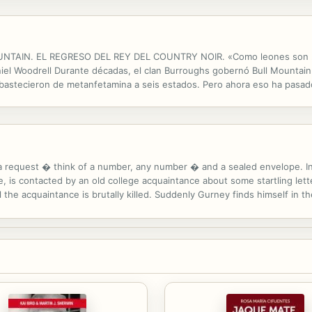
IN. EL REGRESO DEL REY DEL COUNTRY NOIR. «Como leones son 272 
iel Woodrell Durante décadas, el clan Burroughs gobernó Bull Mountain a 
 abastecieron de metanfetamina a seis estados. Pero ahora eso ha pasado
on su reciente paternidad y con su convalecencia tras recibir un disparo 
ains a request � think of a number, any number � and a sealed envelope.
is contacted by an old college acquaintance about some startling letters 
l the acquaintance is brutally killed. Suddenly Gurney finds himself in t
n his victim intimately. How else was he able to predict his...