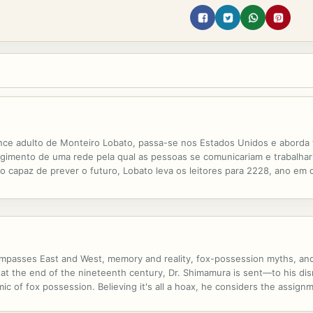
ance adulto de Monteiro Lobato, passa-se nos Estados Unidos e aborda 
rgimento de uma rede pela qual as pessoas se comunicariam e trabalhari
lho capaz de prever o futuro, Lobato leva os leitores para 2228, ano 
passes East and West, memory and reality, fox-possession myths, and
t the end of the nineteenth century, Dr. Shimamura is sent―to his dis
 of fox possession. Believing it's all a hoax, he considers the assignme
ext he travels to Europe and works with such luminaries as Charcot, B