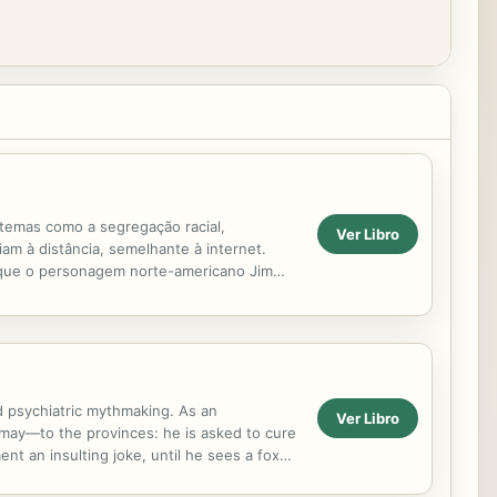
temas como a segregação racial,
Ver Libro
am à distância, semelhante à internet.
em que o personagem norte-americano Jim
 psychiatric mythmaking. As an
Ver Libro
may―to the provinces: he is asked to cure
nt an insulting joke, until he sees a fox
reuer and Freud―whose...