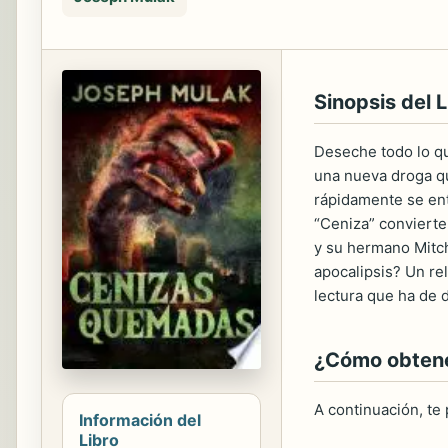
Sinopsis del L
Deseche todo lo qu
una nueva droga qu
rápidamente se ent
“Ceniza” convierte
y su hermano Mitch
apocalipsis? Un re
lectura que ha de d
¿Cómo obtener
A continuación, te
Información del
Libro