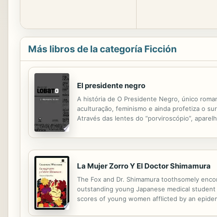
Más libros de la categoría Ficción
El presidente negro
A história de O Presidente Negro, único rom
aculturação, feminismo e ainda profetiza o su
Através das lentes do “porviroscópio”, apare
Roy, um negro, concorre à presidência.
La Mujer Zorro Y El Doctor Shimamura
The Fox and Dr. Shimamura toothsomely encom
outstanding young Japanese medical student a
scores of young women afflicted by an epidemic
moving under the skin of a young beauty... N