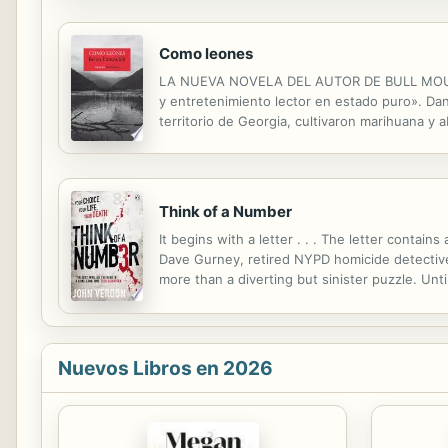
Como leones
LA NUEVA NOVELA DEL AUTOR DE BULL MOUNTA
y entretenimiento lector en estado puro». Dan
territorio de Georgia, cultivaron marihuana y
imposible por seguir adelante: como sheriff, c
Think of a Number
It begins with a letter . . . The letter cont
Dave Gurney, retired NYPD homicide detective, 
more than a diverting but sinister puzzle. Unti
makes no sense. The killer seems to have know
Nuevos Libros en 2026