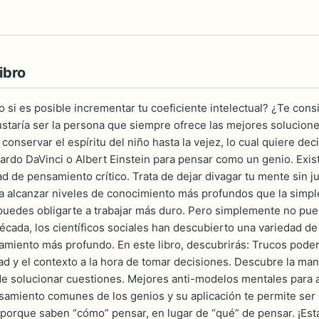
ibro
 si es posible incrementar tu coeficiente intelectual? ¿Te con
staría ser la persona que siempre ofrece las mejores solucion
 conservar el espíritu del niño hasta la vejez, lo cual quiere d
ardo DaVinci o Albert Einstein para pensar como un genio. Exis
ad de pensamiento crítico. Trata de dejar divagar tu mente sin 
nta alcanzar niveles de conocimiento más profundos que la sim
uedes obligarte a trabajar más duro. Pero simplemente no pue
década, los científicos sociales han descubierto una variedad d
amiento más profundo. En este libro, descubrirás: Trucos pode
dad y el contexto a la hora de tomar decisiones. Descubre la ma
e solucionar cuestiones. Mejores anti-modelos mentales para 
samiento comunes de los genios y su aplicación te permite ser m
porque saben “cómo” pensar, en lugar de “qué” de pensar. ¡Est