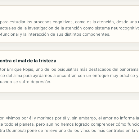
para estudiar los procesos cognitivos, como es la atención, desde una 
s actuales de la investigación de la atención como sistema neurocognitiv
ofuncional y la interacción de sus distintos componentes.
ntra el mal de la tristeza
octor Enrique Rojas, uno de los psiquiatras más destacados del panorama
co del alma para ayrdarnos a encontrar, con un enfoque muy práctico y
 cuando se sufre depresión.
, vivimos por él y morimos por él y, sin embargo, el amor no informa l
te todo el planeta, pero aún no hemos logrado comprender cómo funcio
itra Doumpioti pone de relieve uno de los vínculos más centrales en la 
nvestigación, introduce nuevas perspectivas sobre el funcionamiento de.