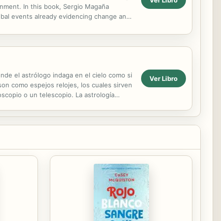
ignment. In this book, Sergio Magaña
lobal events already evidencing change and
ns, the...
nde el astrólogo indaga en el cielo como si
Ver Libro
e son como espejos relojes, los cuales sirven
scopio o un telescopio. La astrología