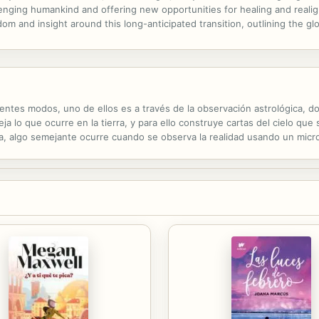
allenging humankind and offering new opportunities for healing and real
dom and insight around this long-anticipated transition, outlining the g
12, 2021, and 2026. He offers guidance through the movements of the Su
rentes modos, uno de ellos es a través de la observación astrológica, do
eja lo que ocurre en la tierra, y para ello construye cartas del cielo qu
iva, algo semejante ocurre cuando se observa la realidad usando un micro
gica, que se utiliza para observar los fenómenos sociales, los ...