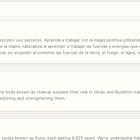
ubrir sus secretos. Aprenda a trabajar con la magia positiva utilizando el
de la madre naturaleza al aprender a trabajar las fuerzas y energías que 
án en erupción al combinar las fuerzas de la tierra, el fuego, el agua, el
curación, la adivinación y más.
e body known as chakras explains their role in Hindu and Buddhist tradi
ablishing and strengthening them.
e cycles known as Suns, each lasting 6,625 years. We're undergoing the 