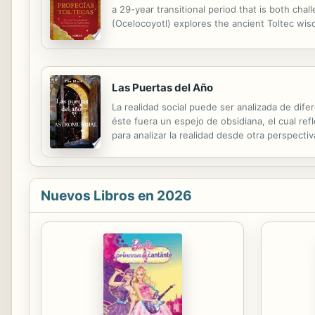
a 29-year transitional period that is both ch
(Ocelocoyotl) explores the ancient Toltec wis
highlighting the significance of the years 20
Las Puertas del Año
La realidad social puede ser analizada de dife
éste fuera un espejo de obsidiana, el cual refl
para analizar la realidad desde otra perspect
social o astromundial es una modalidad astroló
Nuevos Libros en 2026