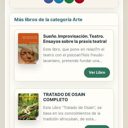
Más libros de la categoría Arte
Sueño. Improvisación. Teatro.
Ensayos sobre la praxis teatral
Este libro, que pone en relaci?n el
teatro con el psicoan?lisis freudo-
lacaniano, pretende fundar una
disciplina, llamada praxis teatral, la
cual se enfoca en el trabajo del
Ver Libro
teatrista (actor, director y artistas
creativos) durante los ensayos, esto
es, improvisaciones, construcci?n de
TRATADO DE OSAIN
escena y montaje. No se preocupa
COMPLETO
por los estudios teatrales
tradicionales en sentido acad?mico,
Este Libro "Tratado de Osain", se
como los an?lisis de textos (dram?
basa en los conocimientos de la
ticos o espectaculares). No es una
tradición afrocuban, de esta
aproximaci?n cl?nica al grupo teatral,
importante deidad de origen yoruba.