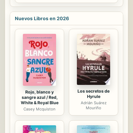
Auggie Wren (que motivó la película
Smoke). Una excelente oportunidad
para adentrarse en los trabajos del
Nuevos Libros en 2026
género cinematográfico que Paul
Auster ha desarrollado a lo largo de
su carrera.
Los secretos de
Rojo, blanco y
Hyrule
sangre azul / Red,
White & Royal Blue
Adrián Suárez
Mouriño
Casey Mcquiston