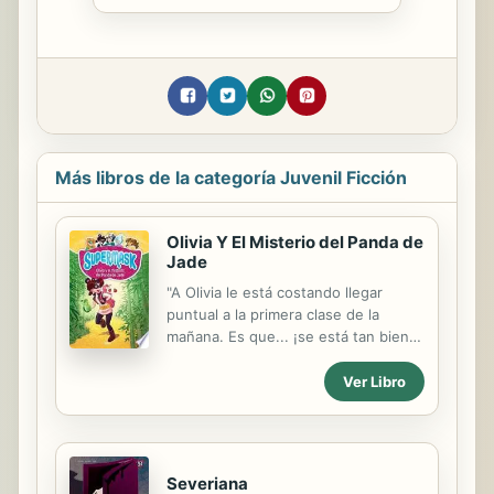
Más libros de la categoría Juvenil Ficción
Olivia Y El Misterio del Panda de
Jade
"A Olivia le está costando llegar
puntual a la primera clase de la
mañana. Es que... ¡se está tan bien
en la cama! Pero todo cambiará
cuando aparezca en la escuela una
Ver Libro
misteriosa figura de un panda llegada
del Palacio de Jade... ¿Quién la ha
enviado a la escuela?"--Page [4] of
cover.
Severiana