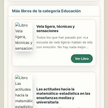
Más libros de la categoría Educación
Vela ligera, técnicas y
sensaciones
Todos los que han pasado por «La
escuela de vela ligera» hablan de ella
con emoción. No hay nada mejor
para aprender a navegar que la vela
ligera. Para poder manejar estas
Ver Libro
pequeñas embarcaciones ligeras y
de vela, es necesario asociar las
capacidades
Las actitudes hacia la
matemática-estadística en las
enseñanzas medias y
universitaria