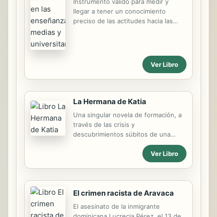
Instrumento válido para medir y
llegar a tener un conocimiento
preciso de las actitudes hacia las
matemáticas de los alumnos.
Presenta un análisis de las actitudes
hacia las matemáticas y su
importancia en la educación. También
Ver Libro
ofrece técnicas y métodos para
mejorar la ansiedad hacia esta
materia.
La Hermana de Katia
Una singular novela de formación, a
través de las crisis y
descubrimientos súbitos de una
adolescente: hija de una prostituta y
Ver Libro
hermana de una bailarina de
striptease, la protagonista es, sin
embargo, la inocencia redentora a
través de la cual todo adquie
El crimen racista de Aravaca
El asesinato de la inmigrante
dominicana Lucrecia Pérez, el 13 de