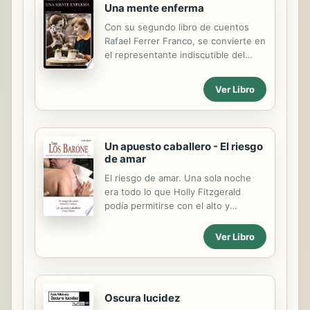
Una mente enferma
Con su segundo libro de cuentos
Rafael Ferrer Franco, se convierte en
el representante indiscutible del
gore al estilo mexicano. Alta
sexualidad y conflictos románticos
Ver Libro
diversos son expuestos con un
sentido del humor afilado. Así, este
archipiélago narrativo congrega a
actrices a la caza de bellas mujeres,
Un apuesto caballero - El riesgo
trabajadores que ocultan su pasión
de amar
por el asesinato en serie, un
El riesgo de amar. Una sola noche
concurso de proezas sexuales,
era todo lo que Holly Fitzgerald
tiernos y devastadores romances
podía permitirse con el alto y
infantiles, divas extrovertidas y
apuesto Joe Barone. Ganar el
crímenes misteriosos cuya
concurso de helados no era nada
resolución desafía los alcances del
Ver Libro
comparado con lo que sentía cuando
género humano en un libro que
él la miraba con sus ojos ardientes
anuncia la sensibilidad de una ...
de deseo.Joe era un hombre rico y
sofisticado, impecable con su traje
Oscura lucidez
de negocios. Su simple tacto bastaba