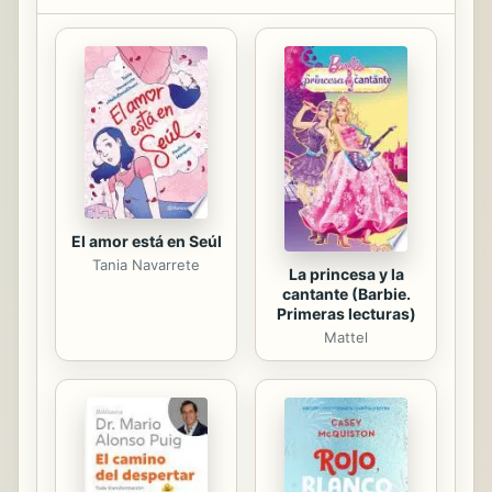
adultos, y de alguna manera
perdemos estas perspectivas tan
adoradas. Nos enredamos en la
telaraña de la vida, bueno la vida
moderna de estos días, y sin darnos
cuenta, la tecnología de hoy nos
atrapa, poco a poco, y nos
convertimos en...
El amor está en Seúl
Tania Navarrete
La princesa y la
cantante (Barbie.
Primeras lecturas)
Mattel