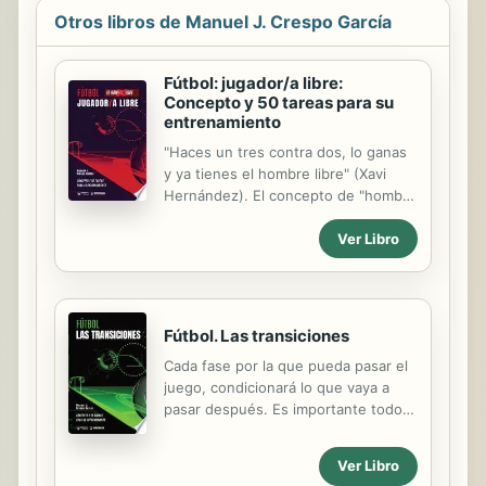
Otros libros de Manuel J. Crespo García
Fútbol: jugador/a libre:
Concepto y 50 tareas para su
entrenamiento
"Haces un tres contra dos, lo ganas
y ya tienes el hombre libre" (Xavi
Hernández). El concepto de "hombre
libre", más correctamente "jugador
Ver Libro
libre" o "jugadora libre", forma parte
del vocabulario más usado dentro del
juego de posición. El término no
abarca sólo una situación
determinada, sino la búsqueda de
Fútbol. Las transiciones
una ventaja en el juego provocada
Cada fase por la que pueda pasar el
por un entorno y un dominio del
juego, condicionará lo que vaya a
juego con el balón como
pasar después. Es importante todo
protagonista. El fútbol está
lo que va pasando durante un
evolucionando y van apareciendo
partido, para lo que acontece más
nuevos conceptos con diversidad de
Ver Libro
adelante. La “historia” del juego
interpretaciones, atendiendo a las