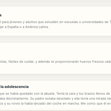
s
para jóvenes y adultos que estudien en escuelas o universidades de Tu
ar a España o a América Latina.
itas, fáciles de cuidar, y además te proporcionarán huevos frescos cad
 la adolescencia
ue se había quedado con la abuela. Tenía la cara y los brazos llenos d
aba discretamente. Su padre estaba desolado y ella tenía una mirada tan
os y su novio la había lanzado del coche en marcha. Me conto que él er
 Mi novio está muy enamorado de mí y me quiere mucho, no quería hacer