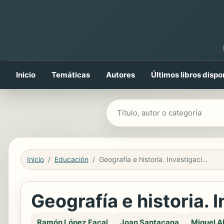
Inicio
Temáticas
Autores
Últimos libros dispo
Buscar libros
Inicio
Educación
Geografía e historia. Investigación, innovación y buenas prácticas
Geografía e historia. 
Ramón López Facal
Joan Santacana
Miquel A