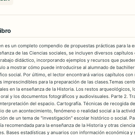
ibro
n es un completo compendio de propuestas prácticas para la ens
eñanza de las Ciencias sociales, se incluyen diversos capítulos
trabajo didáctico, incorporando ejemplos y recursos que puede
ulo a mostrar cómo puede introducirse al alumnado de bachillera
ífico social. Por último, el lector encontrará varios capítulos con
 imprescindibles para la preparación de las clases.Temas centra
ales en la enseñanza de la Historia. Los restos arqueológicos
 oral y los documentos fotográficos y audiovisuales. Parte 2. Tra
nterpretación del espacio. Cartografía. Técnicas de recogida d
io de un acontecimiento, fenómeno o realidad social a la activid
ación de un tema de "investigación" escolar histórico o social. 
fía recomendada para la enseñanza de la Historia y otras ciencia
les. Bases estadísticas y anuarios con información económica y 