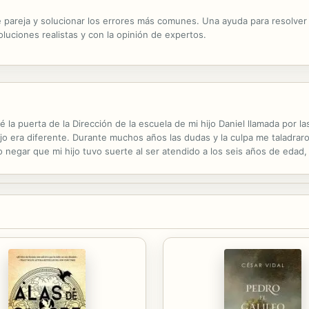
 de pareja y solucionar los errores más comunes. Una ayuda para resolve
luciones realistas y con la opinión de expertos.
a puerta de la Dirección de la escuela de mi hijo Daniel llamada por la
ijo era diferente. Durante muchos años las dudas y la culpa me taladra
 negar que mi hijo tuvo suerte al ser atendido a los seis años de edad
ucta que sufren por el maltrato emocional al que los someten sus...