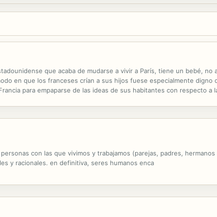
adounidense que acaba de mudarse a vivir a París, tiene un bebé, no a
odo en que los franceses crían a sus hijos fuese especialmente digno 
 Francia para empaparse de las ideas de sus habitantes con respecto a l
s niños franceses se comportan educadamente en los restaurantes y com
 personas con las que vivimos y trabajamos (parejas, padres, hermanos 
bles y racionales. en definitiva, seres humanos enca