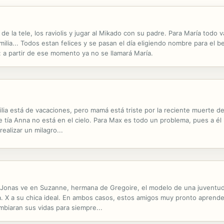
 de la tele, los raviolis y jugar al Mikado con su padre. Para María todo
familia... Todos estan felices y se pasan el día eligiendo nombre para e
 a partir de ese momento ya no se llamará María.
milia está de vacaciones, pero mamá está triste por la reciente muerte d
e tía Anna no está en el cielo. Para Max es todo un problema, pues a él
ealizar un milagro...
Jonas ve en Suzanne, hermana de Gregoire, el modelo de una juventud 
a. X a su chica ideal. En ambos casos, estos amigos muy pronto aprend
ambiaran sus vidas para siempre...