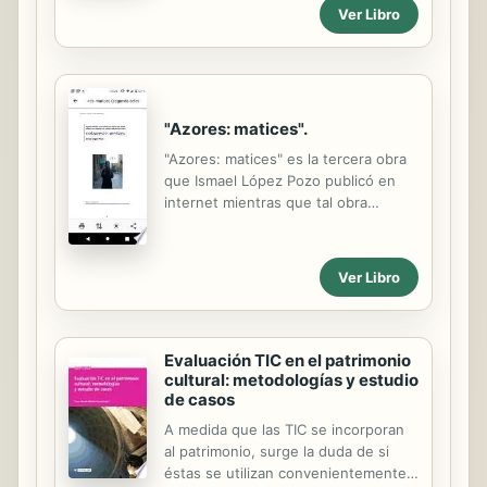
Ver Libro
empleando la dramatología,
metodología argumentada y
teorizada por José Luis García
Barrientos, quien, además, orientó
este trabajo investigativo. Este texto
propone que los dramaturgos
"Azores: matices".
colombianos observados (José
"Azores: matices" es la tercera obra
Domingo Garzón, Pedro Miguel Rozo,
que Ismael López Pozo publicó en
Fabio Rubiano y Carolina Vivas), a
internet mientras que tal obra
pesar de tener estilos propios,
distinguiéndose por su brevedad, y
resultado de su entorno cultural, se
por contener textos que entre otros
relacionan entre sí debido a que
siendo "La salud" y "Nuevo Orden".
experimentan el mismo contexto
Ver Libro
En la presente obra aparecen textos
social y político, así como las...
que siendo en prosa y versales.
Evaluación TIC en el patrimonio
cultural: metodologías y estudio
de casos
A medida que las TIC se incorporan
al patrimonio, surge la duda de si
éstas se utilizan convenientemente