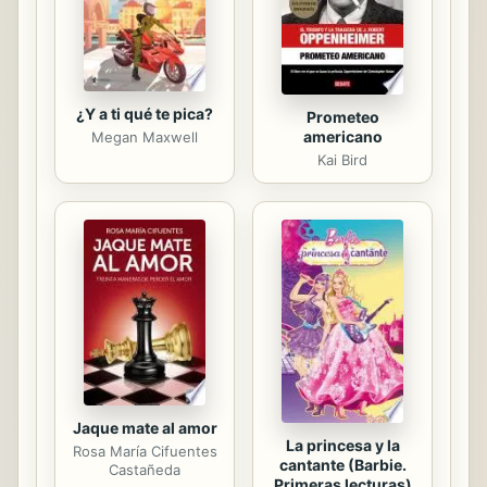
destacadas, tanto en el terreno
estrictamente filosófico, como en ...
¿Y a ti qué te pica?
Prometeo
americano
Megan Maxwell
Kai Bird
Jaque mate al amor
La princesa y la
Rosa María Cifuentes
cantante (Barbie.
Castañeda
Primeras lecturas)